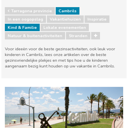
Tarragona provincie
Cambrils
In een oogopslag
Vakantiehuizen
Inspiratie
Kind & Familie
Lokale evenementen
Natuur & buitenactiviteiten
Stranden
Voor ideeën voor de beste gezinsactiviteiten, ook leuk voor
kinderen in Cambrils, lees onze artikelen over de beste
gezinsvriendelijke plekjes en met tips hoe u de kinderen
aangenaam bezig kunt houden op uw vakantie in Cambrils.
Tarragona provincie
Cambrils
Kind & Familie
Lokale evenementen
Natuur & buitenactiviteiten
Stranden