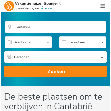
VakantiehuizenSpanje
.nl
In samenwerking met
Personen
Zoeken
De beste plaatsen om te
verblijven in Cantabrië