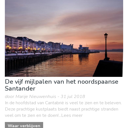
Eten & Restaurants
Kind & Familie
Lokale evenementen
Museum & Kunst
Natuur & buitenactiviteiten
Sport & avontuur
Stranden
Waar verblijven
De vijf mijlpalen van het noordspaanse
Santander
door Marije Nieuwenhuis - 31 jul 2018
In de hoofdstad van Cantabrië is veel te zien en te beleven.
Deze prachtige kustplaats biedt naast prachtige stranden
veel om te zien en te doen!...Lees meer
Waar verblijven