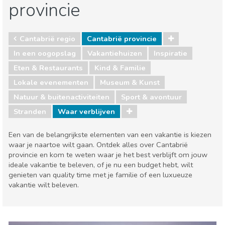
provincie
Cantabrië regio
Cantabrië provincie
In een oogopslag
Vakantiehuizen
Inspiratie
Eten & Restaurants
Kind & Familie
Lokale evenementen
Museum & Kunst
Natuur & buitenactiviteiten
Sport & avontuur
Stranden
Waar verblijven
Een van de belangrijkste elementen van een vakantie is kiezen
waar je naartoe wilt gaan. Ontdek alles over Cantabrië
provincie en kom te weten waar je het best verblijft om jouw
ideale vakantie te beleven, of je nu een budget hebt, wilt
genieten van quality time met je familie of een luxueuze
vakantie wilt beleven.
Cantabrië regio
Cantabrië provincie