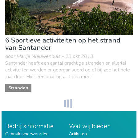
6 Sportieve activiteiten op het strand
van Santander
door Marije Nieuwenhuis - 29 okt 2013
Santander heeft een aantal prachtige stranden en allerlei
activiteiten worden er georganiseerd op of bij zee het hele
jaar door. Hier een paar tips. ...Lees meer
Stranden
Bedrijfsinformatie
Wat wij bieden
Gebruiksvoorwaarden
Artikelen