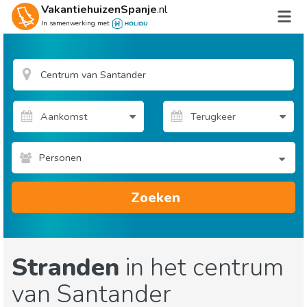
VakantiehuizenSpanje
.nl
In samenwerking met
Personen
Zoeken
Stranden
in het centrum
van Santander