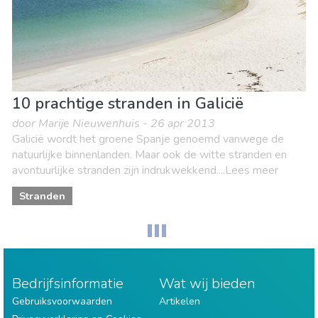
10 prachtige stranden in Galicië
door Marije Nieuwenhuis - 26 apr 2013
Galicië wordt het groene Spanje genoemd vanwege de
natuurlijke binnenlanden. Maar ook de witte stranden en
avontuurlijke stranden zijn indrukwekkend....Lees meer
Stranden
Bedrijfsinformatie
Wat wij bieden
Gebruiksvoorwaarden
Artikelen