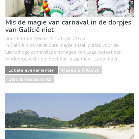
Mis de magie van carnaval in de dorpjes
van Galicië niet
door Emmie Declerck - 26 jan 2018
In Galicië is carnaval pure magie. Maak plaats voor de
luidruchtige carnavalspersonages van Laza, beleef een
moddergevecht en feest non-stop mee!...Lees meer
Lokale evenementen
Museum & Kunst
Eten & Restaurants