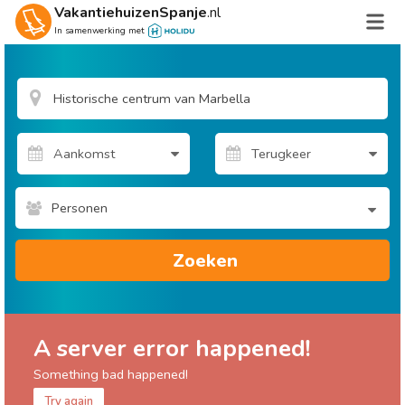
VakantiehuizenSpanje
.nl
In samenwerking met
Personen
Zoeken
A server error happened!
Something bad happened!
Try again