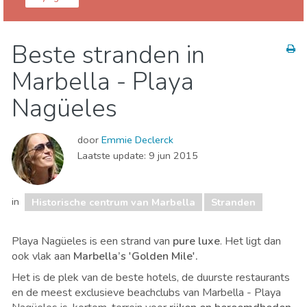
Marbella
Historische centrum van Marbella
Beste stranden in
Lokale evenementen
Nachtleven & bars
Marbella - Playa
Stranden
Nagüeles
door
Emmie Declerck
Laatste update:
9 jun 2015
in
Historische centrum van Marbella
Stranden
Playa Nagüeles is een strand van
pure luxe
. Het ligt dan
ook vlak aan
Marbella’s 'Golden Mile'.
Het is de plek van de beste hotels, de duurste restaurants
en de meest exclusieve beachclubs van Marbella - Playa