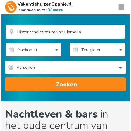
VakantiehuizenSpanje
.nl
In samenwerking met
Personen
Zoeken
Nachtleven & bars
in
het oude centrum van