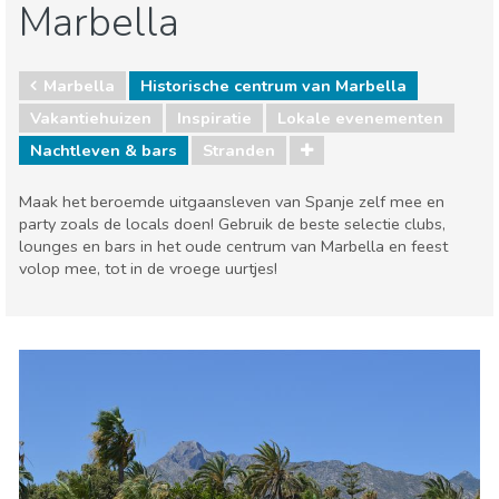
Marbella
Marbella
Historische centrum van Marbella
Vakantiehuizen
Inspiratie
Lokale evenementen
Nachtleven & bars
Stranden
Maak het beroemde uitgaansleven van Spanje zelf mee en
party zoals de locals doen! Gebruik de beste selectie clubs,
lounges en bars in het oude centrum van Marbella en feest
volop mee, tot in de vroege uurtjes!
Marbella
Historische centrum van Marbella
Lokale evenementen
Nachtleven & bars
Stranden