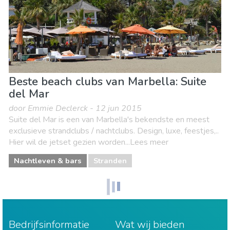
Beste beach clubs van Marbella: Suite
del Mar
door Emmie Declerck - 12 jun 2015
Suite del Mar is een van Marbella's bekendste en meest
exclusieve strandclubs / nachtclubs. Design, luxe, feestjes,..
Hier wil de jetset gezien worden...Lees meer
Nachtleven & bars
Stranden
Bedrijfsinformatie
Wat wij bieden