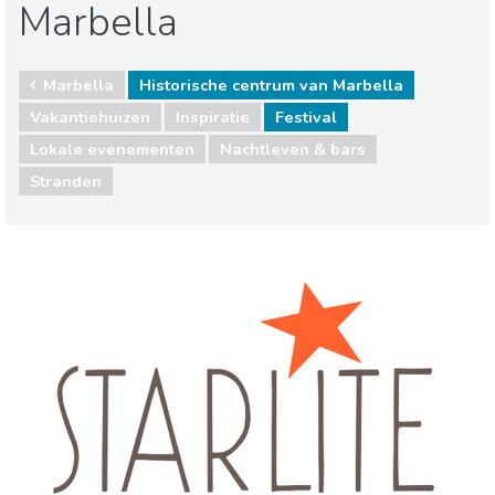
Marbella
Marbella
Historische centrum van Marbella
Vakantiehuizen
Inspiratie
Festival
Lokale evenementen
Nachtleven & bars
Stranden
Marbella
Historische centrum van Marbella
Lokale evenementen
Nachtleven & bars
Stranden