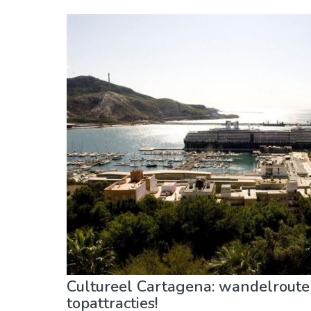
Murcia regio
Murcia provincie
Museum & Kunst
Cultureel Cartagena: wandelroute
topattracties!