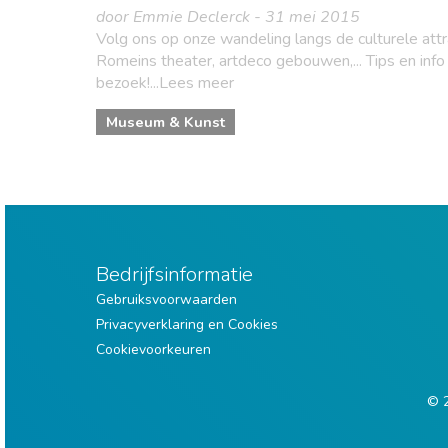
door Emmie Declerck - 31 mei 2015
Volg ons op onze wandeling langs de culturele attr
Romeins theater, artdeco gebouwen,... Tips en info
bezoek!...Lees meer
Museum & Kunst
Bedrijfsinformatie
Gebruiksvoorwaarden
Privacyverklaring en Cookies
Cookievoorkeuren
© 2