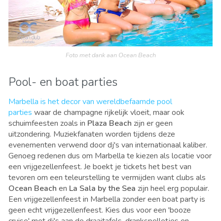
Foto met dank aan Ocean Beach
Pool- en boat parties
Marbella is het decor van wereldbefaamde pool
parties
waar de champagne rijkelijk vloeit, maar ook
schuimfeesten zoals in
Plaza Beach
zijn er geen
uitzondering. Muziekfanaten worden tijdens deze
evenementen verwend door dj's van internationaal kaliber.
Genoeg redenen dus om Marbella te kiezen als locatie voor
een vrijgezellenfeest. Je boekt je tickets het best van
tevoren om een teleurstelling te vermijden want clubs als
Ocean Beach
en
La Sala by the Sea
zijn heel erg populair.
Een vrijgezellenfeest in Marbella zonder een boat party is
geen echt vrijgezellenfeest. Kies dus voor een 'booze
cruise' met dj's aan de draaitafels, drankspelletjes en