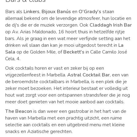
Bars als
Linkers
,
Bijoux Banús
en
O'Grady's
staan
allemaal bekend om de levendige atmosfeer, hun locatie en
de dj's die er de muziek verzorgen. Ook
Claddagh Irish Bar
op
Av. Arias Maldonado, 16 hoort thuis in hetzelfde rijtje
bars. Als je graag in een wat meer verfijnde setting aan het
drinken wil slaan dan kan je mooi uitgedost terecht in
La
Sala
op de Golden Mile, of
Beckett's
in Calle Camilo José
Cela, 4.
Ook cocktails horen er vast en zeker bij op een
vrijgezellenfeest in Marbella.
Astral Cocktail Bar
, een van
de beroemdste cocktailbars in Marbella, is een plek die je
zeker moet bezoeken. Het interieur bestaat er volledig uit
hout wat zorgt voor een ontspannen strandsfeer die je nog
meer doet genieten van het mooie aanbod aan cocktails.
The Beacon
is dan weer een gastrobar in het hart van de
haven van Marbella met een prachtig uitzicht, een ruime
selectie aan cocktails en een uitgebreid menu met kleine
snacks en Aziatische gerechten.