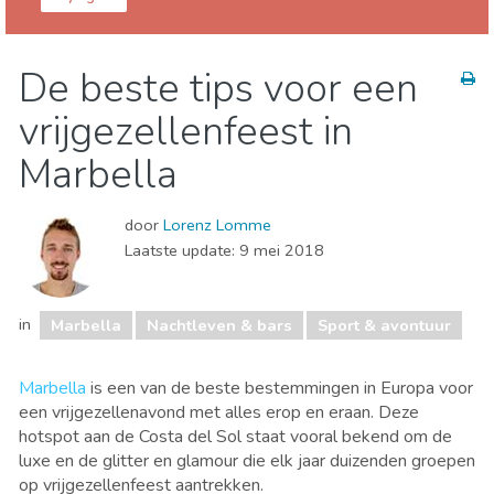
Málaga provincie
Marbella
De beste tips voor een
Lokale evenementen
Museum & Kunst
vrijgezellenfeest in
Nachtleven & bars
Sport & avontuur
Stranden
Marbella
door
Lorenz Lomme
Laatste update:
9 mei 2018
in
Marbella
Nachtleven & bars
Sport & avontuur
Marbella
is een van de beste bestemmingen in Europa voor
een vrijgezellenavond met alles erop en eraan. Deze
hotspot aan de Costa del Sol staat vooral bekend om de
luxe en de glitter en glamour die elk jaar duizenden groepen
op vrijgezellenfeest aantrekken.