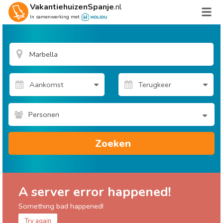
VakantiehuizenSpanje
.nl
In samenwerking met
Personen
Zoeken
A server error happened!
Something bad happened!
Try again