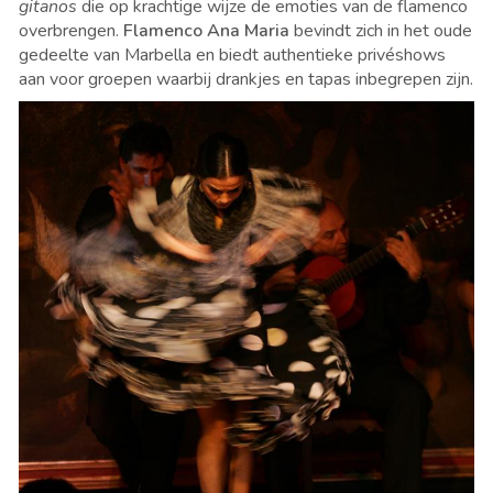
gitanos
die op krachtige wijze de emoties van de flamenco
overbrengen.
Flamenco Ana Maria
bevindt zich in het oude
gedeelte van Marbella en biedt authentieke privéshows
aan voor groepen waarbij drankjes en tapas inbegrepen zijn.