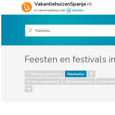
VakantiehuizenSpanje
.nl
In samenwerking met
Feesten en festivals i
Málaga provincie
Marbella
In een oogopslag
Vakantiehuizen
Inspirati
Málaga provincie
Marbella