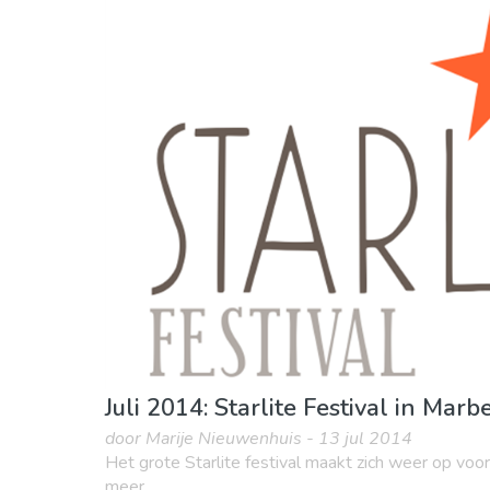
Lokale evenementen
Museum & Kunst
Nac
Juli 2014: Starlite Festival in Marb
door Marije Nieuwenhuis - 13 jul 2014
Het grote Starlite festival maakt zich weer op voor d
meer