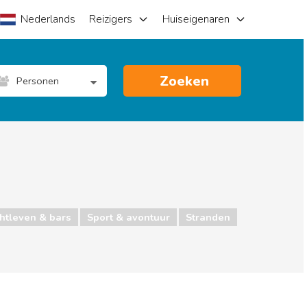
Nederlands
Reizigers
Huiseigenaren
Zoeken
Personen
htleven & bars
Sport & avontuur
Stranden