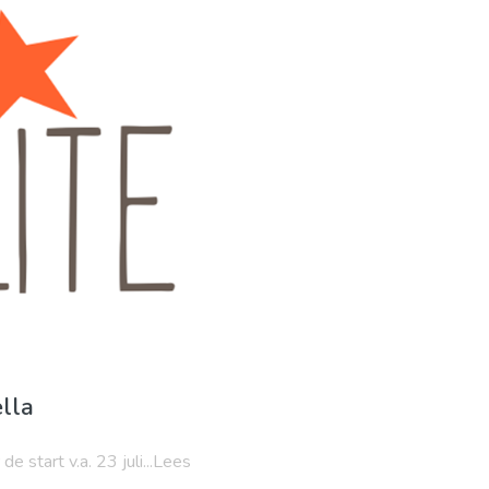
htleven & bars
Sport & avontuur
Stranden
ella
e start v.a. 23 juli...Lees