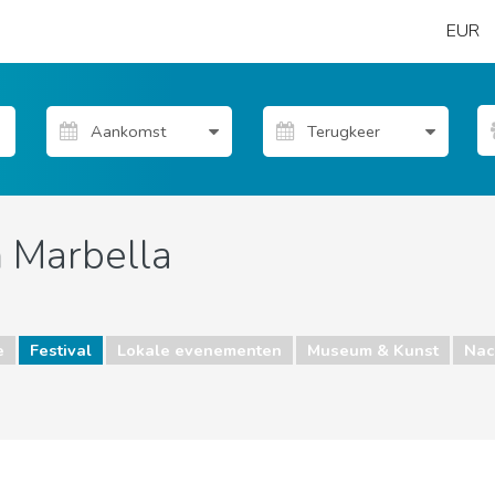
EUR
n Marbella
e
Festival
Lokale evenementen
Museum & Kunst
Nac