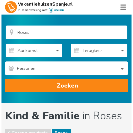
VakantiehuizenSpanje
.nl
In samenwerking met
Personen
Zoeken
Kind & Familie
in Roses
Gerona provincie
Roses