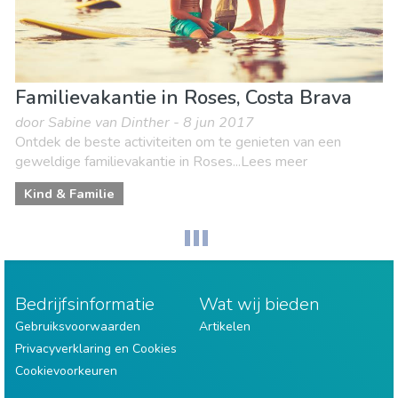
Familievakantie in Roses, Costa Brava
door Sabine van Dinther - 8 jun 2017
Ontdek de beste activiteiten om te genieten van een
geweldige familievakantie in Roses...Lees meer
Kind & Familie
Bedrijfsinformatie
Wat wij bieden
Gebruiksvoorwaarden
Artikelen
Privacyverklaring en Cookies
Cookievoorkeuren