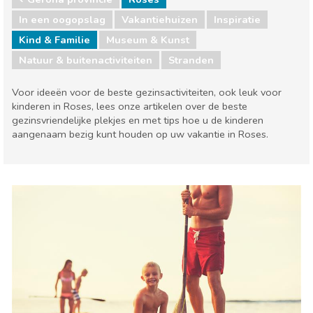
In een oogopslag
Vakantiehuizen
Inspiratie
Kind & Familie
Museum & Kunst
Natuur & buitenactiviteiten
Stranden
Voor ideeën voor de beste gezinsactiviteiten, ook leuk voor
kinderen in Roses, lees onze artikelen over de beste
gezinsvriendelijke plekjes en met tips hoe u de kinderen
aangenaam bezig kunt houden op uw vakantie in Roses.
Gerona provincie
Roses
Kind & Familie
Museum & Kunst
Natuur & buitenactiviteiten
Stranden