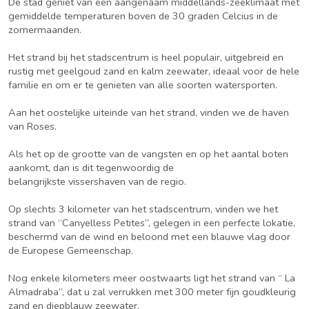
De stad geniet van een aangenaam middellands-zeeklimaat met
gemiddelde temperaturen boven de 30 graden Celcius in de
zomermaanden.
Het strand bij het stadscentrum is heel populair, uitgebreid en
rustig met geelgoud zand en kalm zeewater, ideaal voor de hele
familie en om er te genieten van alle soorten watersporten.
Aan het oostelijke uiteinde van het strand, vinden we de haven
van Roses.
Als het op de grootte van de vangsten en op het aantal boten
aankomt, dan is dit tegenwoordig de
belangrijkste vissershaven van de regio.
Op slechts 3 kilometer van het stadscentrum, vinden we het
strand van “Canyelless Petites”, gelegen in een perfecte lokatie,
beschermd van de wind en beloond met een blauwe vlag door
de Europese Gemeenschap.
Nog enkele kilometers meer oostwaarts ligt het strand van “ La
Almadraba”, dat u zal verrukken met 300 meter fijn goudkleurig
zand en diepblauw zeewater.