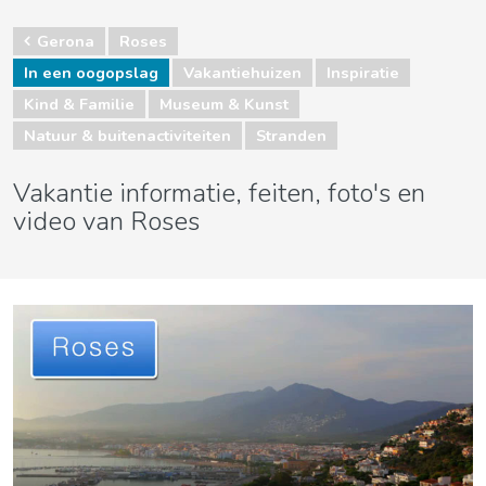
Gerona
Roses
In een oogopslag
Vakantiehuizen
Inspiratie
Kind & Familie
Museum & Kunst
Natuur & buitenactiviteiten
Stranden
Vakantie informatie, feiten, foto's en
video van Roses