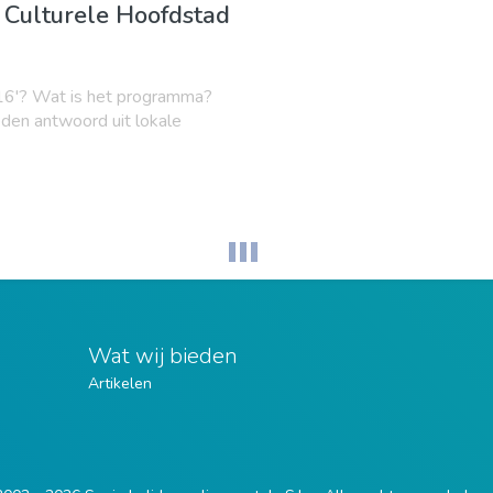
Culturele Hoofdstad
16'? Wat is het programma?
den antwoord uit lokale
Wat wij bieden
Artikelen