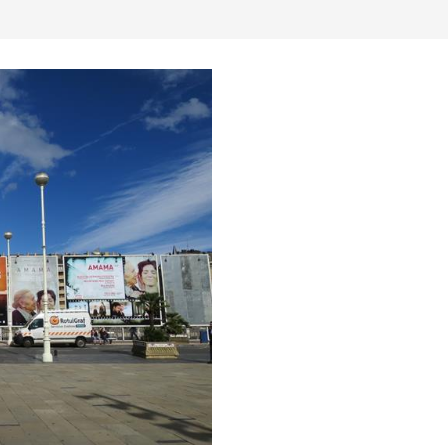
 evenementen
Museum & Kunst
Natuur & buitenactiviteite