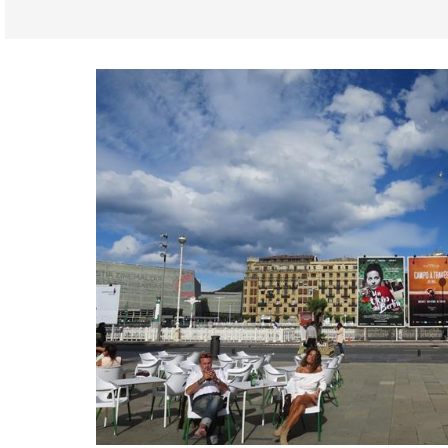
Guipuzcoa
San Sebastián
Eten & Restaurants
Kind & Familie
Lokale
Waar verblijven