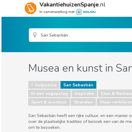
VakantiehuizenSpanje
.nl
In samenwerking met
Musea en kunst in Sa
Guipuzcoa
San Sebastián
In een oogopslag
Inspiratie
Eten & Restau
Sport & avontuur
Stranden
Waar verblijve
San Sebastián heeft een rijke cultuur, en een manie
over de plaatselijke tradities of bezoek een van de 
om te bezoeken.