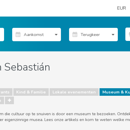
EUR
n Sebastián
rants
Kind & Familie
Lokale evenementen
Museum & Ku
n
r om die cultuur op te snuiven is door een museum te bezoeken. Ontd
meer eigenzinnige musea. Lees onze artikels en kom te weten welke 