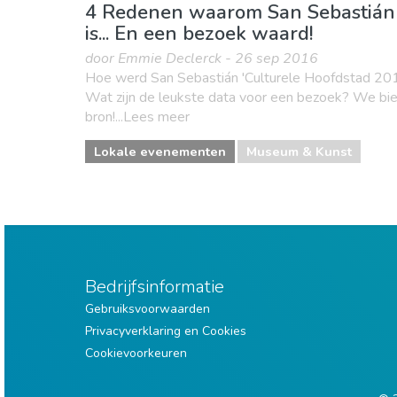
4 Redenen waarom San Sebastián 
is... En een bezoek waard!
door Emmie Declerck - 26 sep 2016
Hoe werd San Sebastián 'Culturele Hoofdstad 20
Wat zijn de leukste data voor een bezoek? We bie
bron!...Lees meer
Lokale evenementen
Museum & Kunst
Bedrijfsinformatie
Gebruiksvoorwaarden
Privacyverklaring en Cookies
Cookievoorkeuren