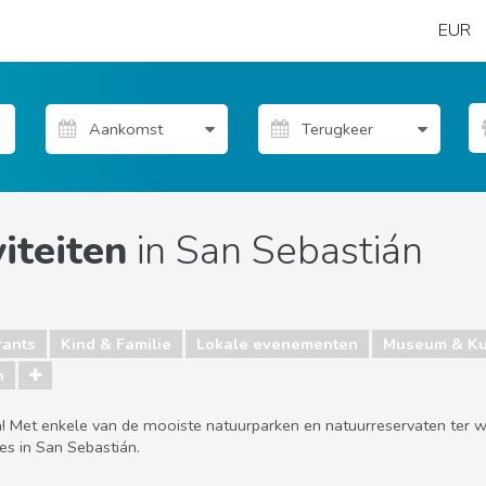
EUR
iteiten
in San Sebastián
rants
Kind & Familie
Lokale evenementen
Museum & Ku
n
 Met enkele van de mooiste natuurparken en natuurreservaten ter wer
es in San Sebastián.