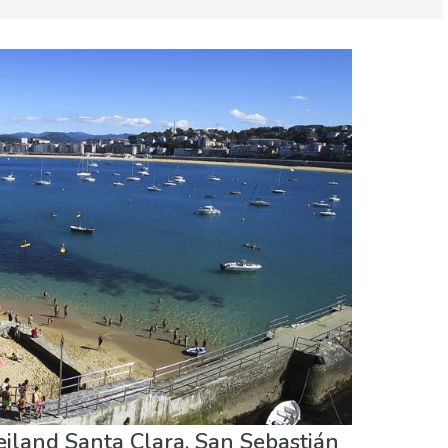
n
Sport & avontuur
Stranden
iland Santa Clara, San Sebastián