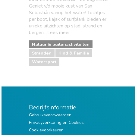
Geniet v/d mooie kust van San
Sebastián vanop het water! Tochtjes
per boot, kajak of surfplank bieden er
unieke uitzichten op stad, strand en
bergen....Lees meer
Natuur & buitenactiviteiten
Stranden
Kind & Familie
Watersport
Bedrijfsinformatie
Gebruiksvoorwaarden
Privacyverklaring en Cookies
Cookievoorkeuren