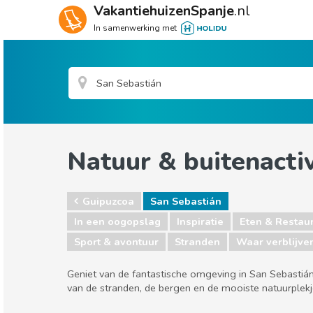
VakantiehuizenSpanje
.nl
In samenwerking met
Natuur & buitenactiv
Guipuzcoa
San Sebastián
In een oogopslag
Inspiratie
Eten & Restau
Sport & avontuur
Stranden
Waar verblijve
Geniet van de fantastische omgeving in San Sebastián!
van de stranden, de bergen en de mooiste natuurplekj