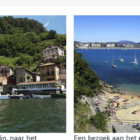
 evenementen
Museum & Kunst
Natuur & buitenactiviteite
án, naar het
Een bezoek aan het e