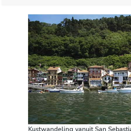
Guipuzcoa
San Sebastián
Eten & Restaurants
Kind & Familie
Lokale
Waar verblijven
Kustwandeling vanuit San Sebasti