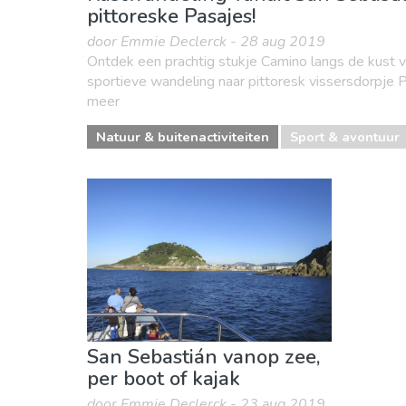
pittoreske Pasajes!
door Emmie Declerck - 28 aug 2019
Ontdek een prachtig stukje Camino langs de kust v
sportieve wandeling naar pittoresk vissersdorpje P
meer
Natuur & buitenactiviteiten
Sport & avontuur
San Sebastián vanop zee,
per boot of kajak
door Emmie Declerck - 23 aug 2019