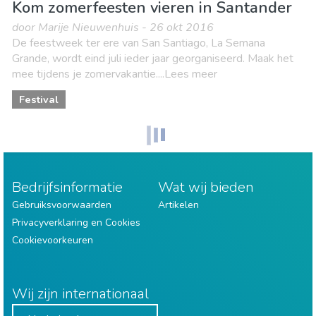
Kom zomerfeesten vieren in Santander
door Marije Nieuwenhuis - 26 okt 2016
De feestweek ter ere van San Santiago, La Semana
Grande, wordt eind juli ieder jaar georganiseerd. Maak het
mee tijdens je zomervakantie....Lees meer
Festival
Bedrijfsinformatie
Wat wij bieden
Gebruiksvoorwaarden
Artikelen
Privacyverklaring en Cookies
Cookievoorkeuren
Wij zijn internationaal