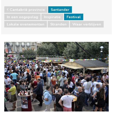
Cantabrië provincie
Santander
In een oogopslag
Inspiratie
Festival
Lokale evenementen
Stranden
Waar verblijven
Cantabrië provincie
Santander
Lokale evenementen
Stranden
Waar verblijven