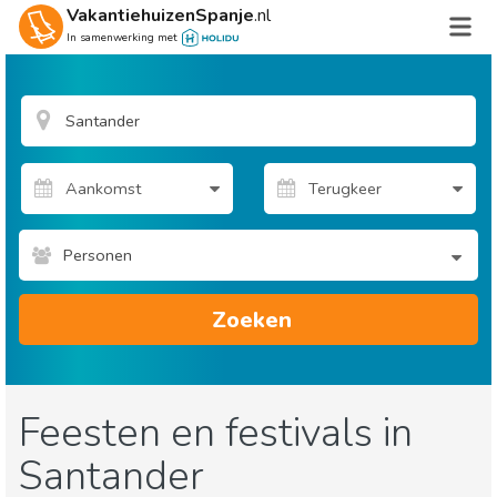
VakantiehuizenSpanje
.nl
In samenwerking met
Personen
Zoeken
Feesten en festivals in
Santander