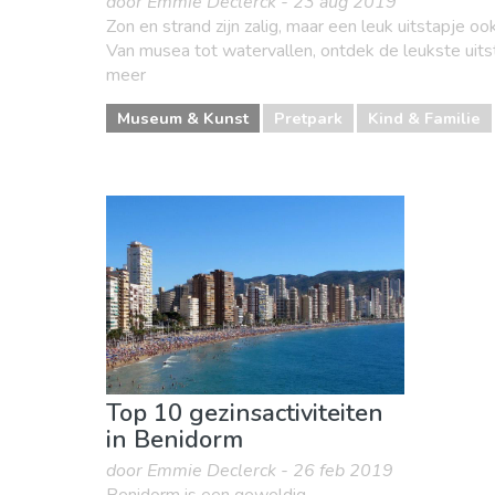
door Emmie Declerck - 23 aug 2019
Zon en strand zijn zalig, maar een leuk uitstapje 
Van musea tot watervallen, ontdek de leukste uitsta
meer
Museum & Kunst
Pretpark
Kind & Familie
Top 10 gezinsactiviteiten
in Benidorm
door Emmie Declerck - 26 feb 2019