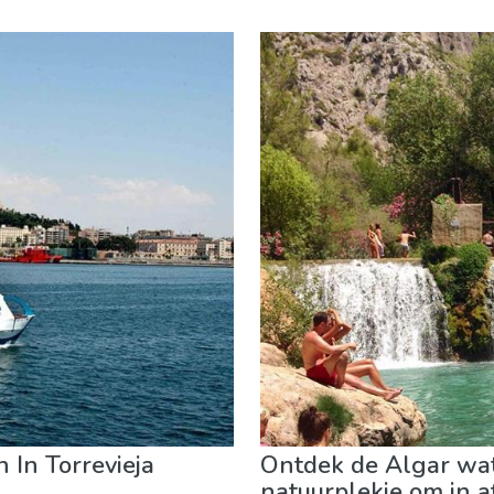
 evenementen
Museum & Kunst
Nachtleven & bars
Natu
In Torrevieja
Ontdek de Algar wat
natuurplekje om in af