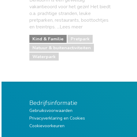
Benidorm is een geweldig
vakantieoord voor het gezin! Het biedt
o.a. prachtige stranden, leuke
pretparken, restaurants, boottochtjes
en treintrips. ...Lees meer
Kind & Familie
Pretpark
Natuur & buitenactiviteiten
Waterpark
Bedrijfsinformatie
Gebruiksvoorwaarden
Privacyverklaring en Cookies
Cookievoorkeuren