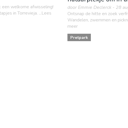
ook een welkome afwisseling!
door Emmie Declerck - 28 a
pjes in Torrevieja. ...Lees
Ontsnap de hitte en zoek verf
Wandelen, zwemmen en picknicke
meer
Pretpark