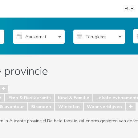
EUR
 provincie
e
Eten & Restaurants
Kind & Familie
Lokale evenement
 & avontuur
Stranden
Winkelen
Waar verblijven
n in Alicante provincie! De hele familie zal enorm genieten van de ve