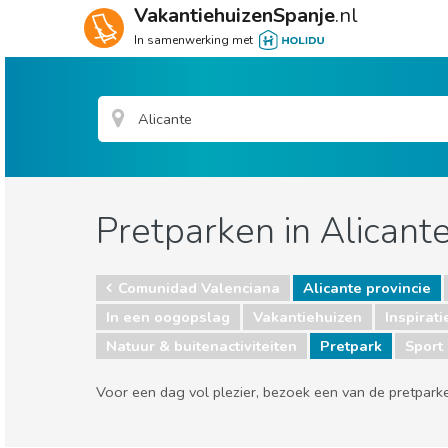
VakantiehuizenSpanje
.nl
In samenwerking met
Pretparken in Alicante
Comunidad Valenciana
Alicante provincie
In een oogopslag
Vakantiehuizen
Inspirati
Natuur & buitenactiviteiten
Pretpark
Sport
Voor een dag vol plezier, bezoek een van de pretparke