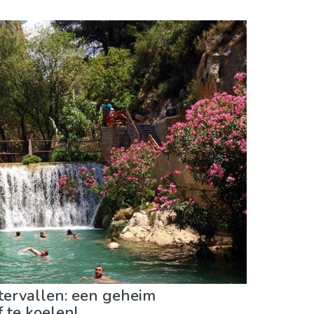
ur & buitenactiviteiten
Sport & avontuur
ervallen: een geheim
 te koelen!