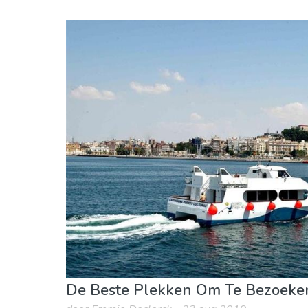
Comunidad Valenciana
Alicante provincie
Eten & Restaurants
Kind & Familie
Lokale
Stranden
Winkelen
Waar verblijven
De Beste Plekken Om Te Bezoeken 