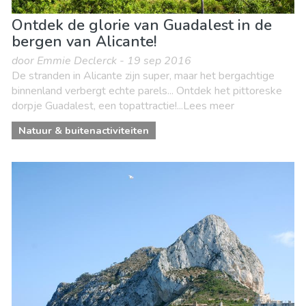
Ontdek de glorie van Guadalest in de
bergen van Alicante!
door Emmie Declerck - 19 sep 2016
De stranden in Alicante zijn super, maar het bergachtige
binnenland verbergt echte parels... Ontdek het pittoreske
dorpje Guadalest, een topattractie!...Lees meer
Natuur & buitenactiviteiten