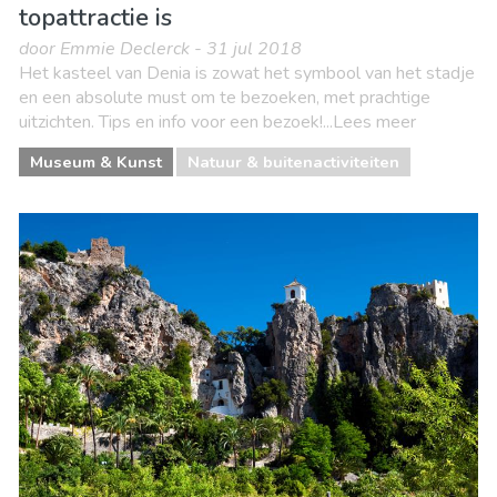
topattractie is
door Emmie Declerck - 31 jul 2018
Het kasteel van Denia is zowat het symbool van het stadje
en een absolute must om te bezoeken, met prachtige
uitzichten. Tips en info voor een bezoek!...Lees meer
Museum & Kunst
Natuur & buitenactiviteiten