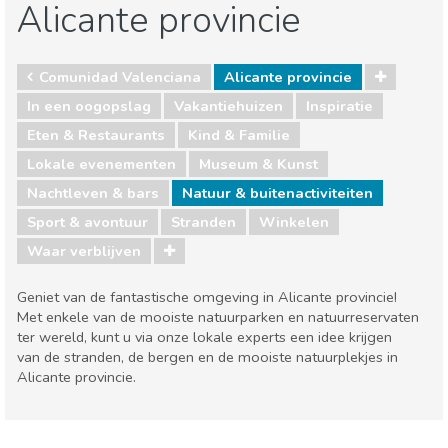
Alicante provincie
Comunidad Valenciana
Alicante provincie
In een oogopslag
Vakantiehuizen
Inspiratie
Eten & Restaurants
Kind & Familie
Lokale evenementen
Museum & Kunst
Nachtleven & bars
Natuur & buitenactiviteiten
Sport & avontuur
Stranden
Winkelen
Waar verblijven
Geniet van de fantastische omgeving in Alicante provincie!
Met enkele van de mooiste natuurparken en natuurreservaten
ter wereld, kunt u via onze lokale experts een idee krijgen
van de stranden, de bergen en de mooiste natuurplekjes in
Alicante provincie.
Comunidad Valenciana
Alicante provincie