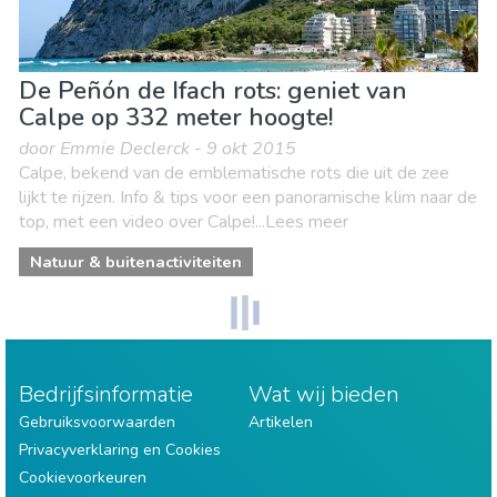
De Peñón de Ifach rots: geniet van
Calpe op 332 meter hoogte!
door Emmie Declerck - 9 okt 2015
Calpe, bekend van de emblematische rots die uit de zee
lijkt te rijzen. Info & tips voor een panoramische klim naar de
top, met een video over Calpe!...Lees meer
Natuur & buitenactiviteiten
Bedrijfsinformatie
Wat wij bieden
Gebruiksvoorwaarden
Artikelen
Privacyverklaring en Cookies
Cookievoorkeuren