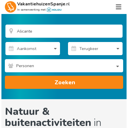
VakantiehuizenSpanje
.nl
In samenwerking met
Personen
Zoeken
Natuur &
buitenactiviteiten
in