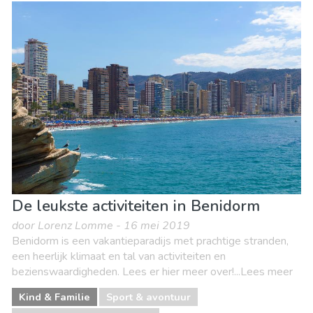
Eten & Restaurants
Kind & Familie
Lokale evenementen
Museum & Kunst
Nachtleven & bars
Natuur & buitenactiviteiten
Sport & avontuur
Stranden
Winkelen
Waar verblijven
De leukste activiteiten in Benidorm
door Lorenz Lomme - 16 mei 2019
Benidorm is een vakantieparadijs met prachtige stranden,
een heerlijk klimaat en tal van activiteiten en
bezienswaardigheden. Lees er hier meer over!...Lees meer
Kind & Familie
Sport & avontuur