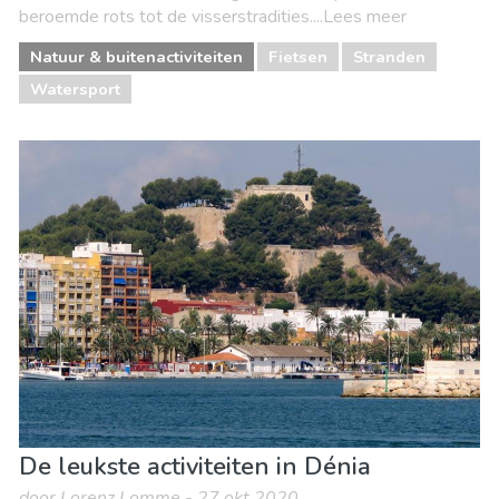
beroemde rots tot de visserstradities....Lees meer
Natuur & buitenactiviteiten
Fietsen
Stranden
Watersport
De leukste activiteiten in Dénia
door Lorenz Lomme - 27 okt 2020