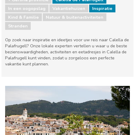
In een oogopslag
Vakantiehuizen
Inspiratie
Kind & Familie
Natuur & buitenactiviteiten
Stranden
Op zoek naar inspiratie en ideetjes voor uw reis naar Calella de
Palafrugell? Onze lokale experten vertellen u waar u de beste
bezienswaardigheden, activiteiten en eetadresjes in Calella de
Palafrugell kunt vinden, zodat u zorgeloos een perfecte
vakantie kunt plannen.
Gerona provincie
Calella de Palafrugell
Kind & Familie
Natuur & buitenactiviteiten
Stranden