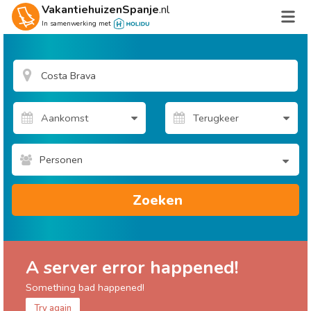
VakantiehuizenSpanje
.nl
In samenwerking met
Personen
Zoeken
A server error happened!
Something bad happened!
Try again