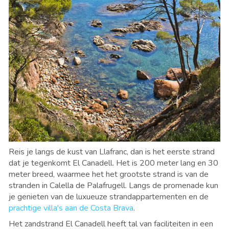
Reis je langs de kust van Llafranc, dan is het eerste strand
dat je tegenkomt El Canadell. Het is 200 meter lang en 30
meter breed, waarmee het het grootste strand is van de
stranden in Calella de Palafrugell. Langs de promenade kun
je genieten van de luxueuze strandappartementen en de
prachtige villa's aan de Costa Brava
.
Het zandstrand El Canadell heeft tal van faciliteiten in een