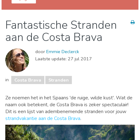
Catalonië
Costa Brava
Fantastische Stranden
Eten & Restaurants
Kind & Familie
aan de Costa Brava
Lokale evenementen
Museum & Kunst
Natuur & buitenactiviteiten
Sport & avontuur
door
Emmie Declerck
Stranden
Waar verblijven
Laatste update:
27 jul 2017
in
Costa Brava
Stranden
Ze noemen het in het Spaans 'de ruige, wilde kust'. Wat de
naam ook betekent, de Costa Brava is zeker spectaculair!
Dit is een lijst van adembenemende stranden voor jouw
strandvakantie aan de Costa Brava
.