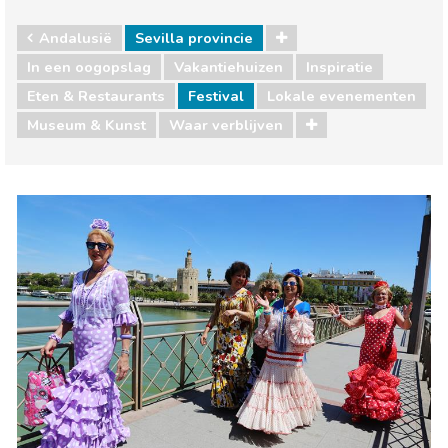
Andalusië
Sevilla provincie
In een oogopslag
Vakantiehuizen
Inspiratie
Eten & Restaurants
Festival
Lokale evenementen
Museum & Kunst
Waar verblijven
Andalusië
Sevilla provincie
Eten & Restaurants
Lokale evenementen
Museum & Kunst
Waar verblijven