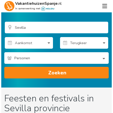
VakantiehuizenSpanje
.nl
In samenwerking met
Personen
Zoeken
Feesten en festivals in
Sevilla provincie