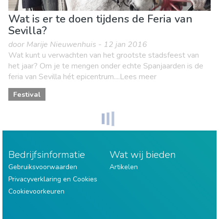
Wat is er te doen tijdens de Feria van
Sevilla?
door Marije Nieuwenhuis - 12 jan 2016
Wat kunt u verwachten van het grootste stadsfeest van
het jaar? Om je te mengen onder echte Spanjaarden is de
feria van Sevilla hét epicentrum....Lees meer
Festival
Bedrijfsinformatie
Wat wij bieden
Gebruiksvoorwaarden
Artikelen
Privacyverklaring en Cookies
Cookievoorkeuren