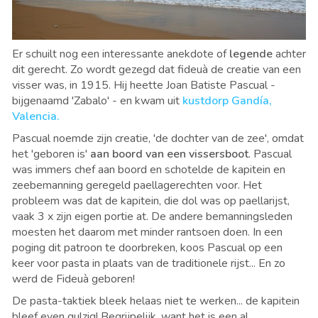
Er schuilt nog een interessante anekdote of
legende
achter
dit gerecht. Zo wordt gezegd dat fideuà de creatie van een
visser was, in 1915. Hij heette Joan Batiste Pascual -
bijgenaamd 'Zabalo' - en kwam uit
kustdorp Gandía,
Valencia.
Pascual noemde zijn creatie, 'de dochter van de zee', omdat
het 'geboren is'
aan boord van een vissersboot
. Pascual
was immers chef aan boord en schotelde de kapitein en
zeebemanning geregeld paellagerechten voor. Het
probleem was dat de kapitein, die dol was op paellarijst,
vaak 3 x zijn eigen portie at. De andere bemanningsleden
moesten het daarom met minder rantsoen doen. In een
poging dit patroon te doorbreken, koos Pascual op een
keer voor pasta in plaats van de traditionele rijst... En zo
werd de Fideuà geboren!
De pasta-taktiek bleek helaas niet te werken... de kapitein
bleef even gulzig! Begrijpelijk, want het is een al