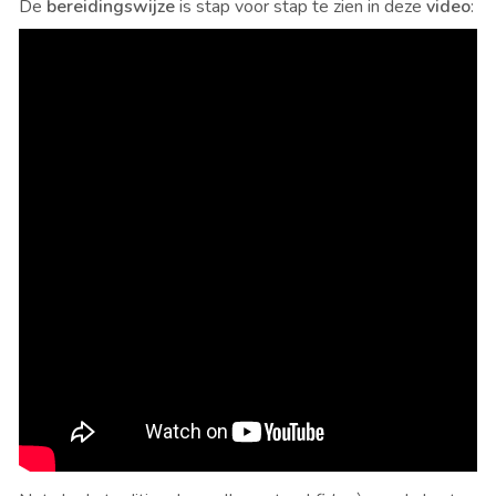
De
bereidingswijze
is stap voor stap te zien in deze
video
: