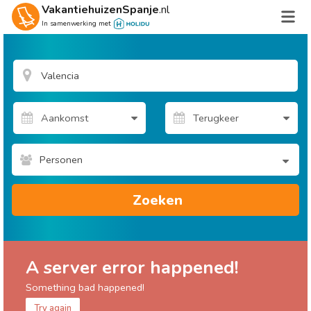
VakantiehuizenSpanje
.nl
In samenwerking met
Personen
Zoeken
A server error happened!
Something bad happened!
Try again