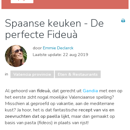
Comunidad Valenciana
Valencia provincie
Spaanse keuken - De
Eten & Restaurants
Kind & Familie
perfecte Fideuà
Lokale evenementen
Museum & Kunst
Natuur & buitenactiviteiten
Sport & avontuur
door
Emmie Declerck
Stranden
Winkelen
Waar verblijven
Laatste update:
22 aug 2019
in
Valencia provincie
Eten & Restaurants
Al gehoord van
fideuà,
dat gerecht uit
Gandia
met een op
het eerste zicht nogal moeilijke Valenciaanse spelling?
Misschien al geproefd op vakantie, aan de mediterrane
kust? Ja hoor, het is dat fantastische
recept van vis en
zeevruchten dat op paella lijkt,
maar dan gemaakt op
basis van pasta (
fideos
) in plaats van rijst!