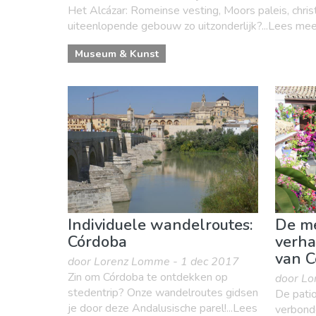
Het Alcázar: Romeinse vesting, Moors paleis, chris
uiteenlopende gebouw zo uitzonderlijk?...Lees mee
Museum & Kunst
Individuele wandelroutes:
De me
Córdoba
verha
van C
door Lorenz Lomme - 1 dec 2017
Zin om Córdoba te ontdekken op
door Lo
stedentrip? Onze wandelroutes gidsen
De patio
je door deze Andalusische parel!...Lees
verbond