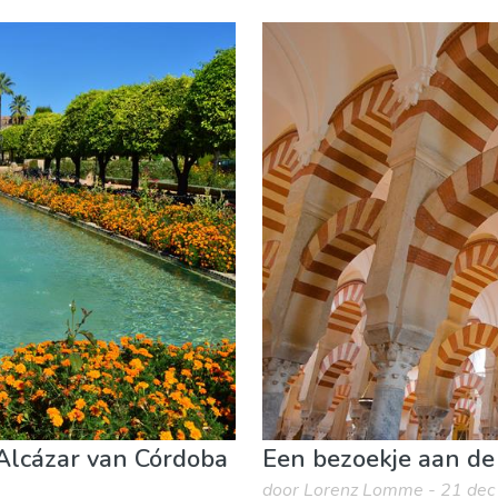
uur & buitenactiviteiten
Waar verblijven
 Alcázar van Córdoba
Een bezoekje aan de
door Lorenz Lomme - 21 de