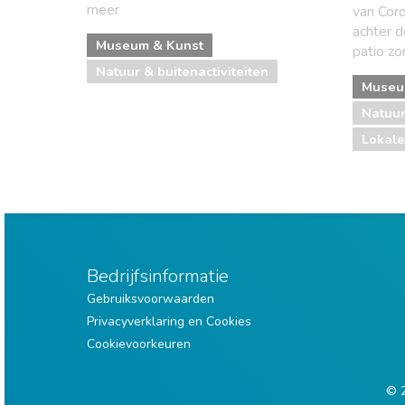
meer
van Cor
achter d
Museum & Kunst
patio zo
Natuur & buitenactiviteiten
Museu
Natuur
Lokal
Bedrijfsinformatie
Gebruiksvoorwaarden
Privacyverklaring en Cookies
Cookievoorkeuren
© 2