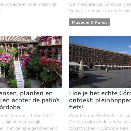
telijk kasteel. Wat maakt dit
De Mezquita van Córdoba is e
r
Spanje. Leer haar rijke geschi
Museum & Kunst
nsen, planten en
Hoe je het echte Có
len achter de patio’s
ontdekt: pleinhoppe
órdoba
fiets!
renz Lomme - 1 dec 2017
door Emmie Declerck - 31 ju
's zijn onlosmakelijk
De Mezquita en de Judería wijk
en met de rijke geschiedenis
topattracties in Córdoba. Maar 