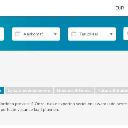
EUR
e
Lokale evenementen
Museum & Kunst
Natuur & buiten
 Cordoba provincie? Onze lokale experten vertellen u waar u de beste 
 perfecte vakantie kunt plannen.