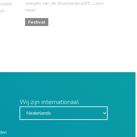
voegen van de bloemenpracht!...Lees
ontdek
meer
hun
Festival
Wij zijn internationaal
uden