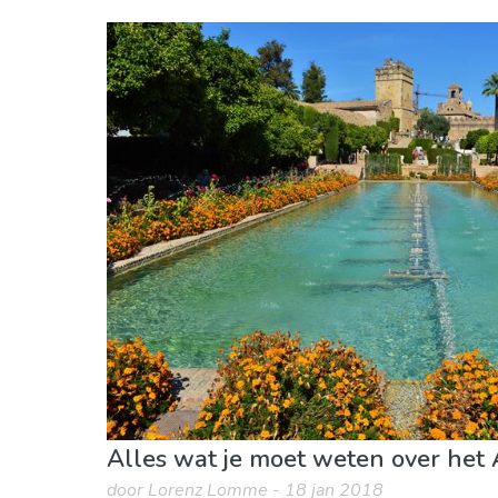
Andalusië
Cordoba provincie
Lokale evenementen
Museum & Kunst
Nat
Alles wat je moet weten over het
door Lorenz Lomme - 18 jan 2018