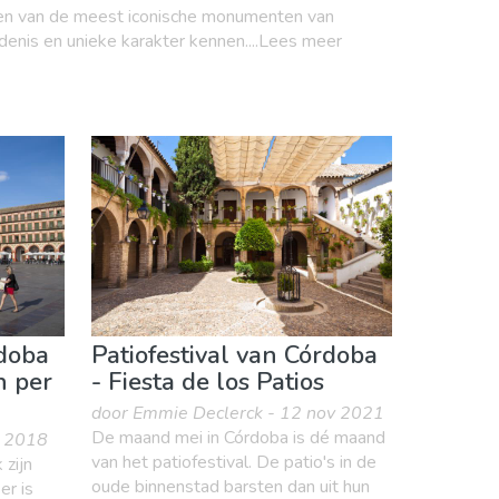
en van de meest iconische monumenten van
edenis en unieke karakter kennen....Lees meer
rdoba
Patiofestival van Córdoba
n per
- Fiesta de los Patios
door Emmie Declerck - 12 nov 2021
De maand mei in Córdoba is dé maand
l 2018
van het patiofestival. De patio's in de
 zijn
oude binnenstad barsten dan uit hun
er is