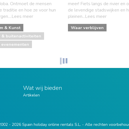
doba. Ontmoet de mensen
meer! Fiets langs de rivier en 
e traditie en hoe ze voor hun
de levendige stadswijken en 
rgen....Lees meer
pleinen...Lees meer
m & Kunst
Waar verblijven
 & buitenactiviteiten
e evenementen
Wat wij bieden
Artikelen
002 - 2026 Spain holiday online rentals S.L. - Alle rechten voorbeho