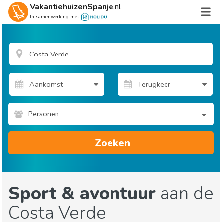
VakantiehuizenSpanje
.nl
In samenwerking met
Personen
Zoeken
Sport & avontuur
aan de
Costa Verde