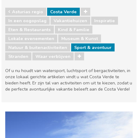
Asturias regio
Costa Verde
In een oogopslag
Vakantiehuizen
Inspiratie
Eten & Restaurants
Kind & Familie
Lokale evenementen
Museum & Kunst
Natuur & buitenactiviteiten
Sport & avontuur
Stranden
Waar verblijven
Of u nu houdt van watersport, luchtsport of bergactiviteiten, in
onze lokaal gerichte artikelen vindt u wat Costa Verde te
bieden heeft. Er zijn tal van activiteiten om uit te kiezen, zodat u
de perfecte avontuurlijke vakantie beleeft aan de Costa Verde!
Asturias regio
Costa Verde
Eten & Restaurants
Kind & Familie
Lokale evenementen
Museum & Kunst
Natuur & buitenactiviteiten
Sport & avontuur