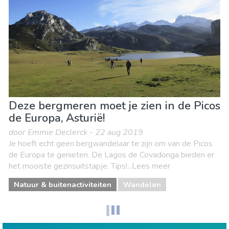
Stranden
Waar verblijven
Deze bergmeren moet je zien in de Picos
de Europa, Asturië!
door Emmie Declerck - 22 aug 2019
Je hoeft echt geen bergwandelaar te zijn om van de Picos
de Europa te genieten. De Lagos de Covadonga bieden er
het mooiste gezinsuitstapje. Tips!...Lees meer
Natuur & buitenactiviteiten
Wandelen