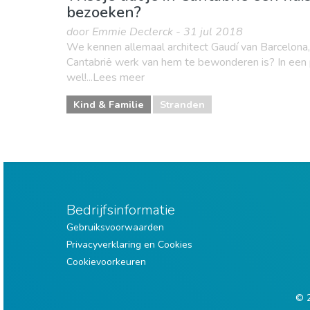
bezoeken?
door Emmie Declerck - 31 jul 2018
We kennen allemaal architect Gaudí van Barcelona, 
Cantabrië werk van hem te bewonderen is? In een 
wel!...Lees meer
Kind & Familie
Stranden
Bedrijfsinformatie
Gebruiksvoorwaarden
Privacyverklaring en Cookies
Cookievoorkeuren
© 2