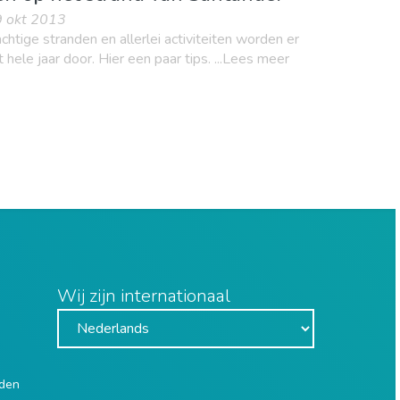
9 okt 2013
htige stranden en allerlei activiteiten worden er
 hele jaar door. Hier een paar tips. ...Lees meer
Wij zijn internationaal
uden