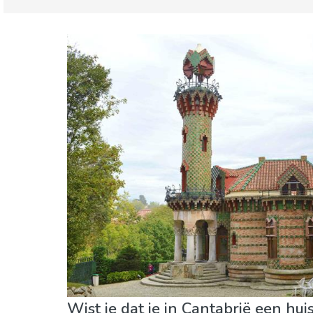
Asturias regio
Costa Verde
Eten & Restaurants
Kind & Familie
Lokale
Waar verblijven
Wist je dat je in Cantabrië een hu