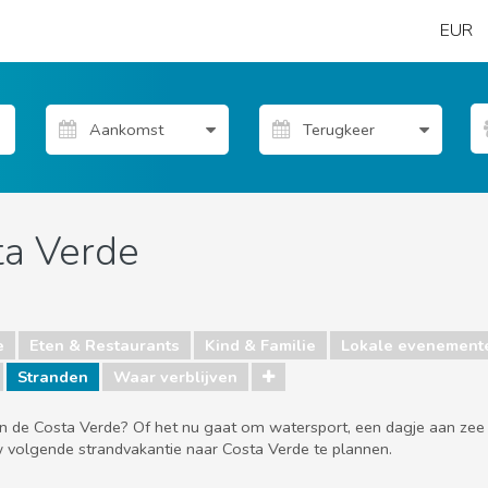
EUR
ta Verde
e
Eten & Restaurants
Kind & Familie
Lokale evenement
Stranden
Waar verblijven
aan de Costa Verde? Of het nu gaat om watersport, een dagje aan z
uw volgende strandvakantie naar Costa Verde te plannen.