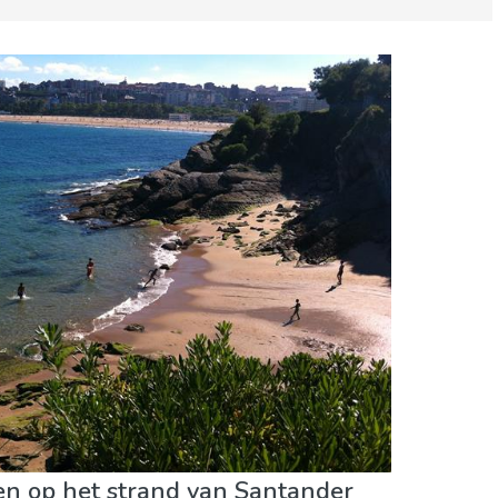
n
Sport & avontuur
Stranden
iten op het strand van Santander