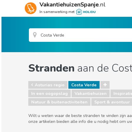
VakantiehuizenSpanje
.nl
In samenwerking met
Stranden
aan de Cos
Asturias regio
Costa Verde
In een oogopslag
Vakantiehuizen
Inspirati
Natuur & buitenactiviteiten
Sport & avontuur
Wilt u weten waar de beste stranden te vinden zijn 
onze artikelen bieden alle info die u nodig hebt om 