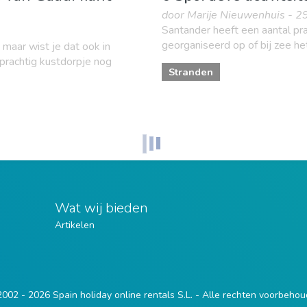
door Marije Nieuwenhuis - 2
Santander heeft een aantal prac
georganiseerd op of bij zee het
maar wist je dat ook in
prachtig kustdorpje nog
Stranden
Wat wij bieden
Artikelen
002 - 2026 Spain holiday online rentals S.L. - Alle rechten voorbeho