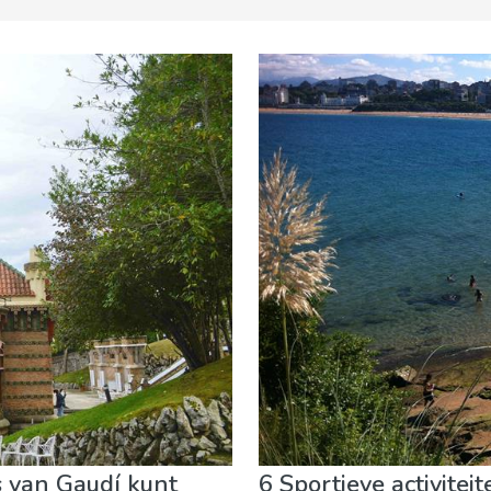
 evenementen
Museum & Kunst
Natuur & buitenactiviteite
is van Gaudí kunt
6 Sportieve activite