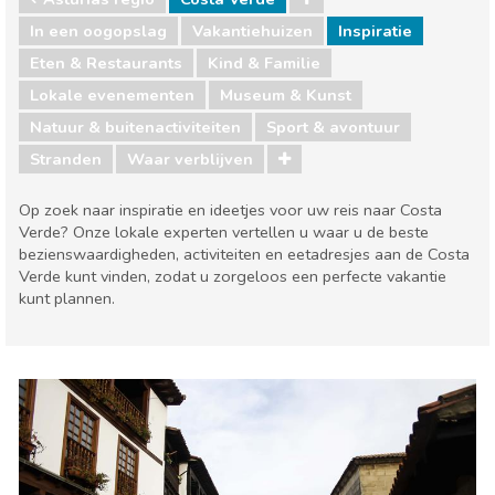
In een oogopslag
Vakantiehuizen
Inspiratie
Eten & Restaurants
Kind & Familie
Lokale evenementen
Museum & Kunst
Natuur & buitenactiviteiten
Sport & avontuur
Stranden
Waar verblijven
Op zoek naar inspiratie en ideetjes voor uw reis naar Costa
Verde? Onze lokale experten vertellen u waar u de beste
bezienswaardigheden, activiteiten en eetadresjes aan de Costa
Verde kunt vinden, zodat u zorgeloos een perfecte vakantie
kunt plannen.
Asturias regio
Costa Verde
Eten & Restaurants
Kind & Familie
Lokale evenementen
Museum & Kunst
Natuur & buitenactiviteiten
Sport & avontuur