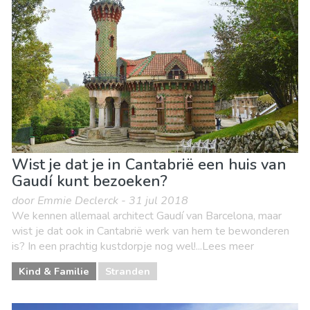
Wist je dat je in Cantabrië een huis van
Gaudí kunt bezoeken?
door Emmie Declerck - 31 jul 2018
We kennen allemaal architect Gaudí van Barcelona, maar
wist je dat ook in Cantabrië werk van hem te bewonderen
is? In een prachtig kustdorpje nog wel!...Lees meer
Kind & Familie
Stranden