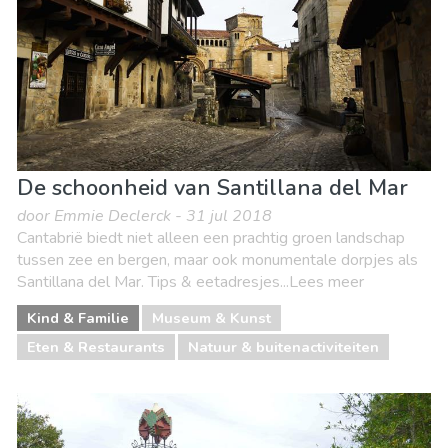
Stranden
Waar verblijven
De schoonheid van Santillana del Mar
door Emmie Declerck - 31 jul 2018
Cantabrië biedt niet alleen een prachtig groen landschap
tussen zee en bergen, maar ook monumentale dorpjes als
Santillana del Mar. Tips & eetadresjes...Lees meer
Kind & Familie
Museum & Kunst
Eten & Restaurants
Natuur & buitenactiviteiten