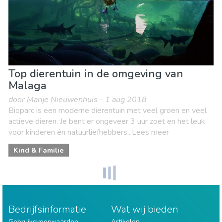
Top dierentuin in de omgeving van
Malaga
door Marije Nieuwenhuis - 1 aug 2018
Bioparc is een moderne dierentuin met veel groen en veel
actieve dieren. Je bent er ongeveer 3 uur zoet en het leuk
voor kinderen én natuurliefhebbers...Lees meer
Kind & Familie
Bedrijfsinformatie
Wat wij bieden
Gebruiksvoorwaarden
Artikelen