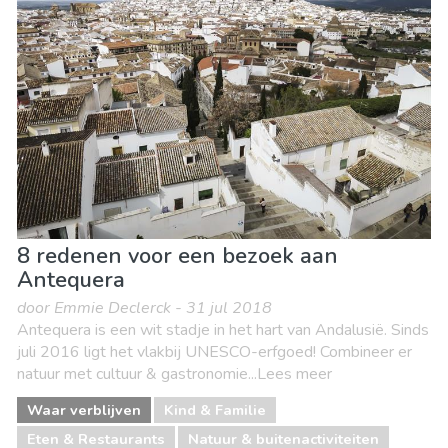
Lokale evenementen
Museum & Kunst
Nachtleven & bars
Natuur & buitenactiviteiten
Sport & avontuur
Stranden
Winkelen
Waar verblijven
8 redenen voor een bezoek aan
Antequera
door Emmie Declerck - 31 jul 2018
Antequera is een wit stadje in het hart van Andalusië. Sinds
juli 2016 ligt het vlakbij UNESCO-erfgoed! Combineer er
natuur met cultuur & gastronomie...Lees meer
Waar verblijven
Kind & Familie
Eten & Restaurants
Natuur & buitenactiviteiten