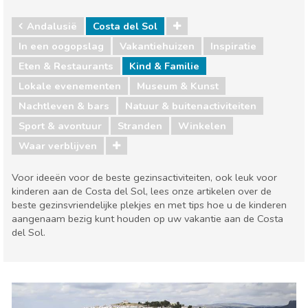
Andalusië
Costa del Sol
In een oogopslag
Vakantiehuizen
Inspiratie
Eten & Restaurants
Kind & Familie
Lokale evenementen
Museum & Kunst
Nachtleven & bars
Natuur & buitenactiviteiten
Sport & avontuur
Stranden
Winkelen
Waar verblijven
Voor ideeën voor de beste gezinsactiviteiten, ook leuk voor
kinderen aan de Costa del Sol, lees onze artikelen over de
beste gezinsvriendelijke plekjes en met tips hoe u de kinderen
aangenaam bezig kunt houden op uw vakantie aan de Costa
del Sol.
Andalusië
Costa del Sol
Eten & Restaurants
Kind & Familie