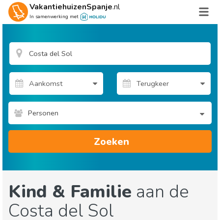
VakantiehuizenSpanje
.nl
In samenwerking met
Personen
Zoeken
Kind & Familie
aan de
Costa del Sol