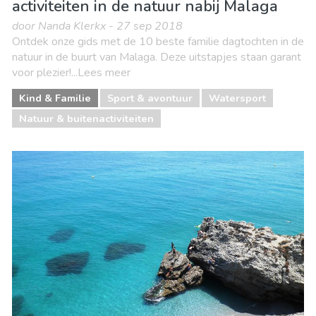
activiteiten in de natuur nabij Malaga
door Nanda Klerkx - 27 sep 2018
Ontdek onze gids met de 10 beste familie dagtochten in de
natuur in de buurt van Malaga. Deze uitstapjes staan garant
voor plezier!...Lees meer
Kind & Familie
Sport & avontuur
Watersport
Natuur & buitenactiviteiten