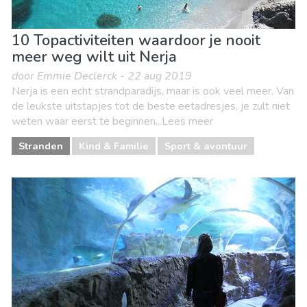
10 Topactiviteiten waardoor je nooit
meer weg wilt uit Nerja
door Emmie Declerck - 22 aug 2019
Nerja is een echt strandparadijs, maar is ook veel meer. Van
de leukste uitstapjes tot de beste eetadresjes, je zult niet
weten waar eerst te beginnen...Lees meer
Stranden
Kind & Familie
Sport & avontuur