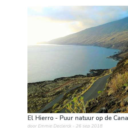
Spanje
Canarische Eilanden
Eten & Restaurants
Lokale evenementen
M
Winkelen
Waar verblijven
El Hierro - Puur natuur op de Can
door Emmie Declerck - 26 sep 2018