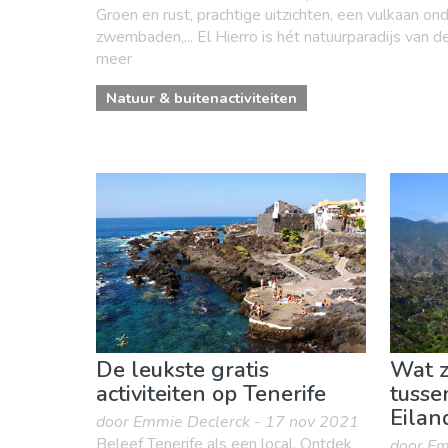
Groen en rust, prachtige uitzichten, een vulkaan ond
zwembaden,... El Hierro is hét natuurparadijs van d
meer
Natuur & buitenactiviteiten
De leukste gratis
Wat z
activiteiten op Tenerife
tusse
Eilan
door Emmie Declerck - 17 nov 2021
Beleef Tenerife als een local. Ontdek
door Em