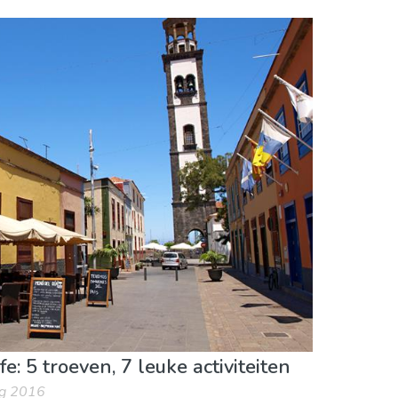
eiten
Sport & avontuur
Stranden
e: 5 troeven, 7 leuke activiteiten
ug 2016