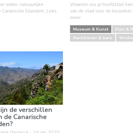
er water, natuuurlijke
Waarom zou je hoofdstad Sant
e Canarische Eilanden!...Lees
van de stad voor de bezoeker, 
meer
Museum & Kunst
Eten & 
Nachtleven & bars
Winke
ijn de verschillen
n de Canarische
den?
mie Declerck - 14 jan 2020