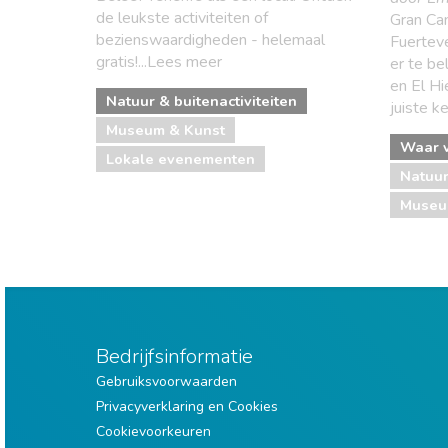
de leukste activiteiten of
Gran Can
bezienswaardigheden - helemaal
Fuerteve
gratis!...Lees meer
er te b
en El Hi
Natuur & buitenactiviteiten
juiste k
Museum & Kunst
Waar v
Lokale evenementen
Natuur
Museu
Bedrijfsinformatie
Gebruiksvoorwaarden
Privacyverklaring en Cookies
Cookievoorkeuren