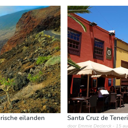
useum & Kunst
Nachtleven & bars
Natuur & buitenactivit
arische eilanden
Santa Cruz de Tenerif
door Emmie Declerck - 15 a