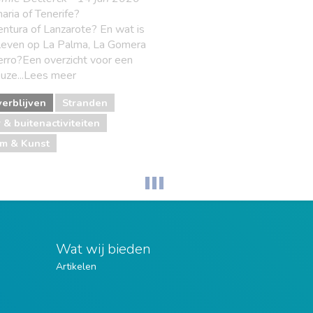
aria of Tenerife?
ntura of Lanzarote? En wat is
eleven op La Palma, La Gomera
erro?Een overzicht voor een
euze...Lees meer
erblijven
Stranden
 & buitenactiviteiten
m & Kunst
Wat wij bieden
Artikelen