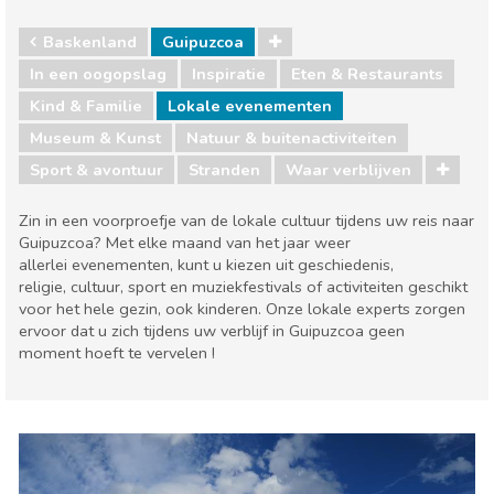
Baskenland
Guipuzcoa
In een oogopslag
Inspiratie
Eten & Restaurants
Kind & Familie
Lokale evenementen
Museum & Kunst
Natuur & buitenactiviteiten
Sport & avontuur
Stranden
Waar verblijven
Zin in een voorproefje van de lokale cultuur tijdens uw reis naar
Guipuzcoa? Met elke maand van het jaar weer
allerlei evenementen, kunt u kiezen uit geschiedenis,
religie, cultuur, sport en muziekfestivals of activiteiten geschikt
voor het hele gezin, ook kinderen. Onze lokale experts zorgen
ervoor dat u zich tijdens uw verblijf in Guipuzcoa geen
moment hoeft te vervelen !
Baskenland
Guipuzcoa
Eten & Restaurants
Kind & Familie
Lokale evenementen
Museum & Kunst