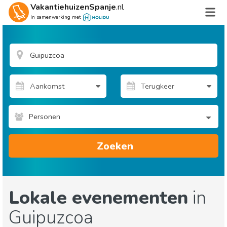
VakantiehuizenSpanje
.nl
In samenwerking met
Personen
Zoeken
Lokale evenementen
in
Guipuzcoa