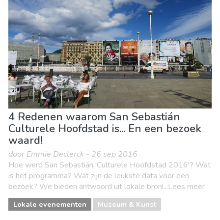
Natuur & buitenactiviteiten
Sport & avontuur
Stranden
Waar verblijven
4 Redenen waarom San Sebastián
Culturele Hoofdstad is... En een bezoek
waard!
door Emmie Declerck - 26 sep 2016
Hoe werd San Sebastián 'Culturele Hoofdstad 2016'? Wat
is het programma? Wat zijn de leukste data voor een
bezoek? We bieden antwoord uit lokale bron!...Lees meer
Lokale evenementen
Museum & Kunst