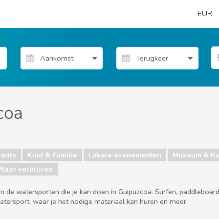
EUR
coa
rants
Kind & Familie
Lokale evenementen
Museum & Ku
Waar verblijven
 de watersporten die je kan doen in Guipuzcoa. Surfen, paddleboarden
watersport, waar je het nodige materiaal kan huren en meer.