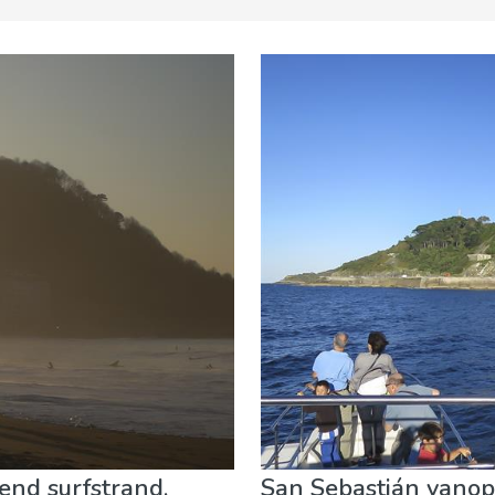
 evenementen
Museum & Kunst
Natuur & buitenactiviteite
send surfstrand,
San Sebastián vanop 