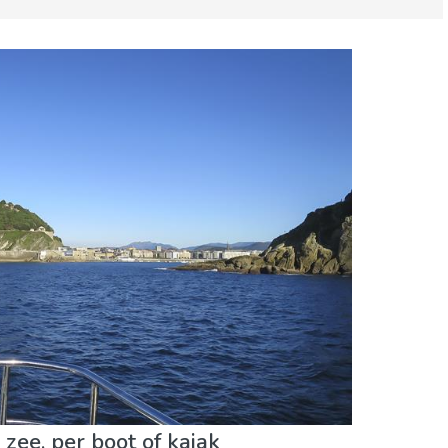
n
Sport & avontuur
Stranden
zee, per boot of kajak