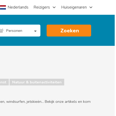
Nederlands
Reizigers
Huiseigenaren
Zoeken
Personen
nst
Natuur & buitenactiviteiten
, windsurfen, jetskieën... Bekijk onze artikels en kom