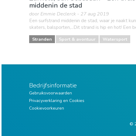
middenin de stad
door Emmie Declerck - 27 aug 2019
Een surfstrand middenin de stad, waar je naakt kun
skaters, balsporten,...Dit strand is hip en hot! Een b
Stranden
Sport & avontuur
Watersport
Bedrijfsinformatie
Gebruiksvoorwaarden
Privacyverklaring en Cookies
Cookievoorkeuren
© 2