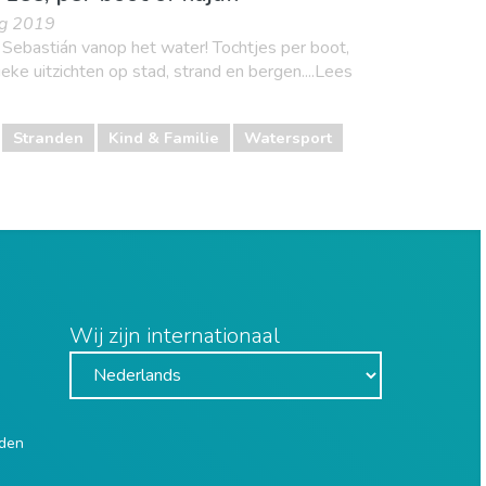
ug 2019
 Sebastián vanop het water! Tochtjes per boot,
ieke uitzichten op stad, strand en bergen....Lees
Stranden
Kind & Familie
Watersport
Wij zijn internationaal
uden