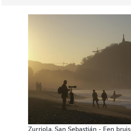
Baskenland
Guipuzcoa
Eten & Restaurants
Kind & Familie
Lokale
Waar verblijven
Zurriola, San Sebastián - Een brui