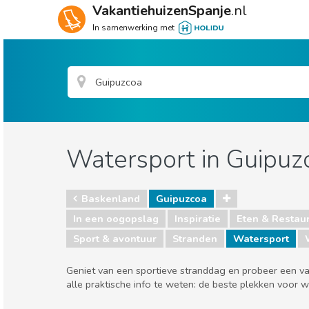
VakantiehuizenSpanje
.nl
In samenwerking met
Watersport in Guipuz
Baskenland
Guipuzcoa
In een oogopslag
Inspiratie
Eten & Restau
Sport & avontuur
Stranden
Watersport
Geniet van een sportieve stranddag en probeer een van
alle praktische info te weten: de beste plekken voor 