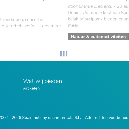
door Emmie Declerck - 23 a
Geniet v/d mooie kust van San
kajak of surfplank bieden er un
t rondlopen; concerten,
meer
eetje rebels zelfs......Lees meer
Natuur & buitenactiviteiten
Wat wij bieden
Artikelen
002 - 2026 Spain holiday online rentals S.L. - Alle rechten voorbeho