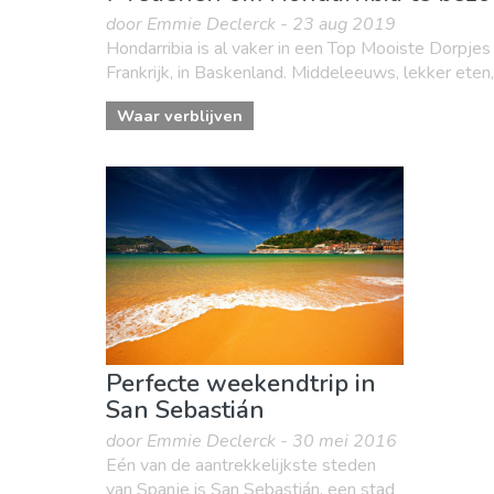
door Emmie Declerck - 23 aug 2019
Hondarribia is al vaker in een Top Mooiste Dorpjes 
Frankrijk, in Baskenland. Middeleeuws, lekker eten,
Waar verblijven
Perfecte weekendtrip in
San Sebastián
door Emmie Declerck - 30 mei 2016
Eén van de aantrekkelijkste steden
van Spanje is San Sebastián, een stad