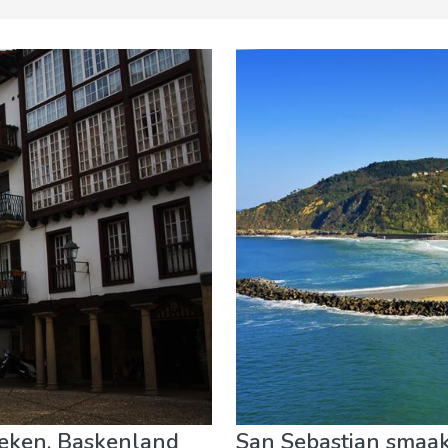
 evenementen
Museum & Kunst
Natuur & buitenactiviteite
oeken, Baskenland
San Sebastian smaak