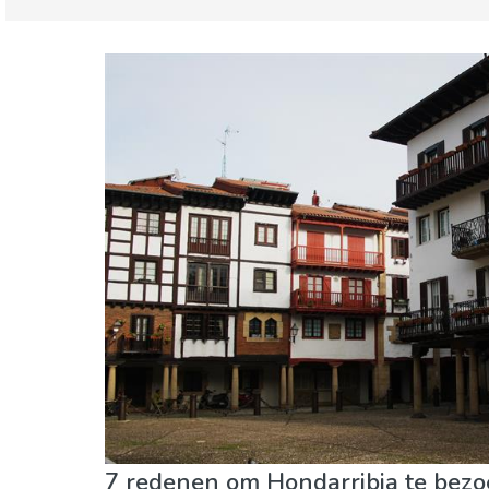
Baskenland
Guipuzcoa
Eten & Restaurants
Kind & Familie
Lokale
Waar verblijven
7 redenen om Hondarribia te bez