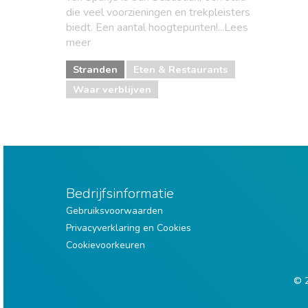
die veel voorzieningen en trekpleisters
biedt. Een aantal hoogtepunten!...Lees
meer
Stranden
Eten & Restaurants
Waar verblijven
Bedrijfsinformatie
Gebruiksvoorwaarden
Privacyverklaring en Cookies
Cookievoorkeuren
© 2