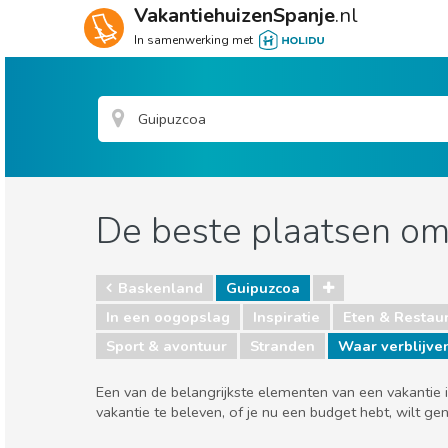
VakantiehuizenSpanje
.nl
In samenwerking met
De beste plaatsen om 
Baskenland
Guipuzcoa
In een oogopslag
Inspiratie
Eten & Restau
Sport & avontuur
Stranden
Waar verblijve
Een van de belangrijkste elementen van een vakantie i
vakantie te beleven, of je nu een budget hebt, wilt gen