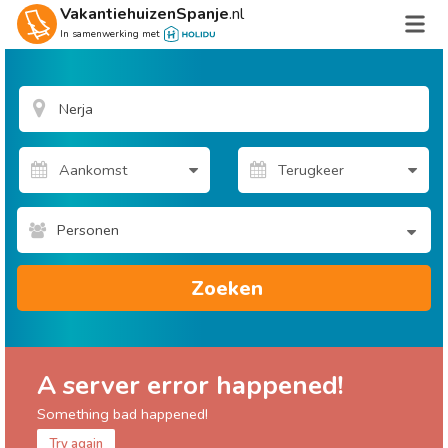
VakantiehuizenSpanje
.nl
In samenwerking met
Personen
Zoeken
A server error happened!
Something bad happened!
Try again