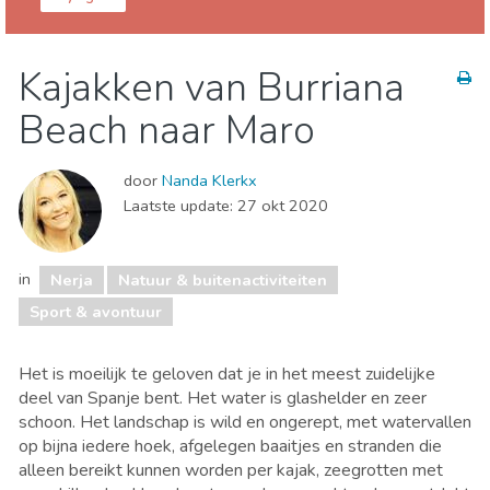
Málaga provincie
Nerja
Kajakken van Burriana
Kind & Familie
Museum & Kunst
Beach naar Maro
Nachtleven & bars
Natuur & buitenactiviteiten
Sport & avontuur
Stranden
door
Nanda Klerkx
Laatste update:
27 okt 2020
in
Nerja
Natuur & buitenactiviteiten
Sport & avontuur
Het is moeilijk te geloven dat je in het meest zuidelijke
deel van Spanje bent. Het water is glashelder en zeer
schoon. Het landschap is wild en ongerept, met watervallen
op bijna iedere hoek, afgelegen baaitjes en stranden die
alleen bereikt kunnen worden per kajak, zeegrotten met