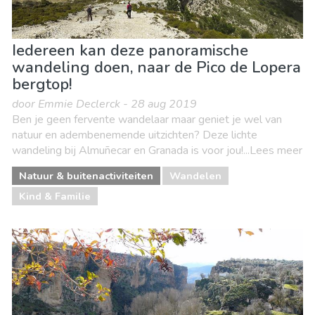
Iedereen kan deze panoramische
wandeling doen, naar de Pico de Lopera
bergtop!
door Emmie Declerck - 28 aug 2019
Ben je geen fervente wandelaar maar geniet je wel van
natuur en adembenemende uitzichten? Deze lichte
wandeling bij Almuñecar en Granada is voor jou!...Lees meer
Natuur & buitenactiviteiten
Wandelen
Kind & Familie