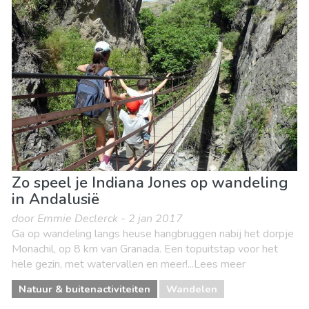
Zo speel je Indiana Jones op wandeling
in Andalusië
door Emmie Declerck - 2 jan 2017
Ga op wandeling langs heuse hangbruggen nabij het dorpje
Monachil, op 8 km van Granada. Een topuitstap voor het
hele gezin, met watervallen en meer!...Lees meer
Natuur & buitenactiviteiten
Wandelen