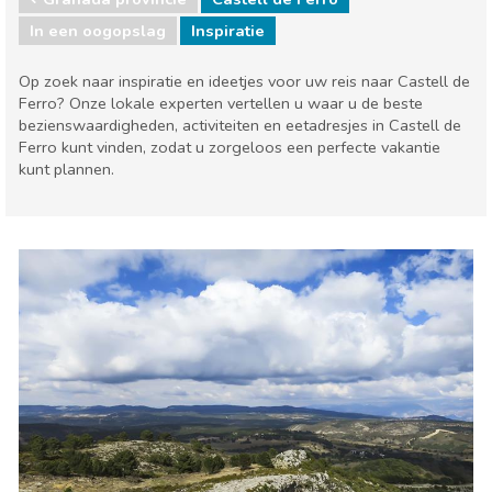
In een oogopslag
Inspiratie
Op zoek naar inspiratie en ideetjes voor uw reis naar Castell de
Ferro? Onze lokale experten vertellen u waar u de beste
bezienswaardigheden, activiteiten en eetadresjes in Castell de
Ferro kunt vinden, zodat u zorgeloos een perfecte vakantie
kunt plannen.
Andalusië
Granada provincie
Eten & Restaurants
Kind & Familie
Lokale evenementen
Museum & Kunst
Natuur & buitenactiviteiten
Sport & avontuur
Waar verblijven