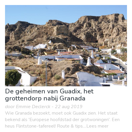
De geheimen van Guadix, het
grottendorp nabij Granada
door Emmie Declerck - 22 aug 2019
Wie Granada bezoekt, moet ook Guadix zien. Het staat
bekend als 'Europese hoofdstad der grotwoningen'. Een
heus Flintstone-tafereel! Route & tips....Lees meer