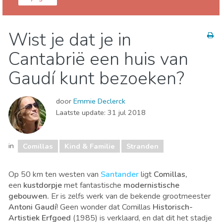
Cantabrië provincie
Comillas
Wist je dat je in
Kind & Familie
Stranden
Cantabrië een huis van
Gaudí kunt bezoeken?
door
Emmie Declerck
Laatste update:
31 jul 2018
in
Comillas
Kind & Familie
Stranden
Op 50 km ten westen van
Santander
ligt
Comillas,
een
kustdorpje
met fantastische
modernistische
gebouwen.
Er is zelfs werk van de bekende grootmeester
Antoni Gaudí
! G
een wonder dat Comillas
Historisch-
Artistiek Erfgoed
(1985) is
verklaard, en dat dit
het stadje