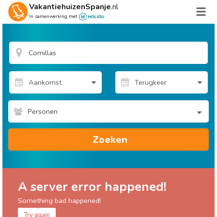
VakantiehuizenSpanje
.nl
In samenwerking met
Personen
Zoeken
A server error happened!
Something bad happened!
Try again