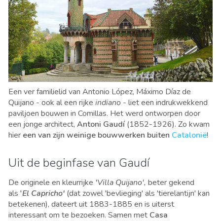
Een ver familielid van Antonio López, Máximo Díaz de
Quijano - ook al een rijke
indiano -
liet een indrukwekkend
paviljoen bouwen in Comillas. Het werd ontworpen door
een jonge architect,
Antoni Gaudí
(1852-1926). Zo kwam
hier
een van zijn weinige bouwwerken
buiten
Catalonië
!
Uit de beginfase van Gaudí
De originele en kleurrijke
'Villa Quijano',
beter gekend
als
'
El Capricho'
(dat zowel 'bevlieging' als 'tierelantijn' kan
betekenen), dateert uit 1883-1885 en is uiterst
interessant om te bezoeken. Samen met
Casa