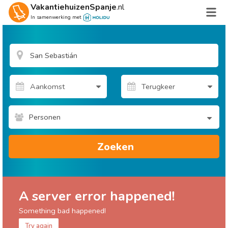
VakantiehuizenSpanje
.nl
In samenwerking met
Personen
Zoeken
A server error happened!
Something bad happened!
Try again