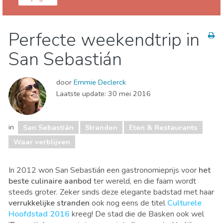
Guipuzcoa
San Sebastián
Perfecte weekendtrip in
Eten & Restaurants
Kind & Familie
San Sebastián
Lokale evenementen
Museum & Kunst
Natuur & buitenactiviteiten
Sport & avontuur
door
Emmie Declerck
Stranden
Waar verblijven
Laatste update:
30 mei 2016
in
San Sebastián
Stranden
Eten & Restaurants
Waar verblijven
In 2012 won San Sebastián een gastronomieprijs voor
het
beste culinaire aanbod
ter wereld, en die faam wordt
steeds groter. Zeker sinds deze elegante badstad met haar
verrukkelijke stranden
ook nog eens de titel
Culturele
Hoofdstad 2016
kreeg! De stad die de Basken ook wel