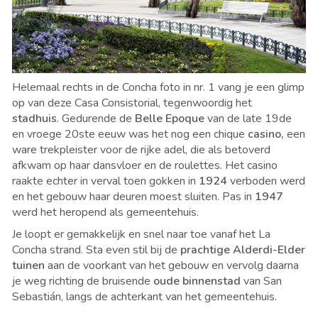
Helemaal rechts in de Concha foto in nr. 1 vang je een glimp
op van deze Casa Consistorial, tegenwoordig het
stadhuis
.
Gedurende de
Belle Epoque
van de late 19de
en vroege 20ste eeuw
was het nog een chique
casino,
een
ware trekpleister voor de rijke adel, die als betoverd
afkwam op haar dansvloer en de roulettes. Het casino
raakte echter in verval toen gokken in
1924
verboden werd
en het gebouw haar deuren moest sluiten. Pas in
1947
werd het heropend als gemeentehuis.
Je loopt er gemakkelijk en snel naar toe vanaf het La
Concha strand. Sta even stil bij de
prachtige Alderdi-Elder
tuinen
aan de voorkant van het gebouw en vervolg daarna
je weg richting de bruisende
oude binnenstad
van San
Sebastián, langs de achterkant van het gemeentehuis.