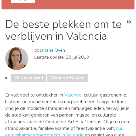
Valencia provincie
Valencia stad
De beste plekken om te
Eten & Restaurants
Kind & Familie
verblijven in Valencia
Museum & Kunst
Natuur & buitenactiviteiten
Sport & avontuur
Stranden
Winkelen
door
Jana Oyen
Waar verblijven
Laatste update:
28 jul 2019
in
Valencia stad
Waar verblijven
Er valt veel te ontdekken in
Valencia
: cultuur, gastronomie,
historische monumenten en nog veel meer. Langs de kust
vind je de mooiste stranden en natuurgebieden, terwijl je in
de stad kan genieten van parken, musea, en culturele
attracties zoals de Ciudad de Artes y Ciencias. Of je nu een
strandvakantie, familievakantie of feestvakantie wilt,
huur
een vakantie appartement in Valencia
en geniet van alles