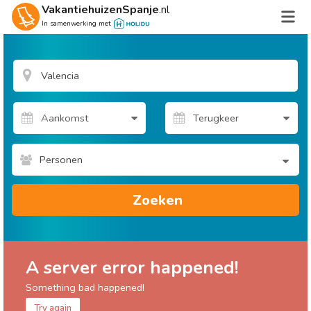
VakantiehuizenSpanje
.nl
In samenwerking met
Personen
Zoeken
A server error happened!
Something bad happened!
Try again