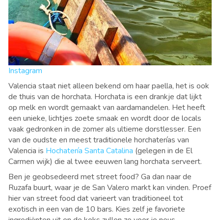
Instagram
Valencia staat niet alleen bekend om haar paella, het is ook
de thuis van de horchata. Horchata is een drankje dat lijkt
op melk en wordt gemaakt van aardamandelen. Het heeft
een unieke, lichtjes zoete smaak en wordt door de locals
vaak gedronken in de zomer als ultieme dorstlesser. Een
van de oudste en meest traditionele horchaterías van
Valencia is
Hochatería Santa Catalina
(gelegen in de El
Carmen wijk) die al twee eeuwen lang horchata serveert.
Ben je geobsedeerd met street food? Ga dan naar de
Ruzafa buurt, waar je de San Valero markt kan vinden. Proef
hier van street food dat varieert van traditioneel tot
exotisch in een van de 10 bars. Kies zelf je favoriete
ingrediënten uit en de koks zullen ze voor je neus