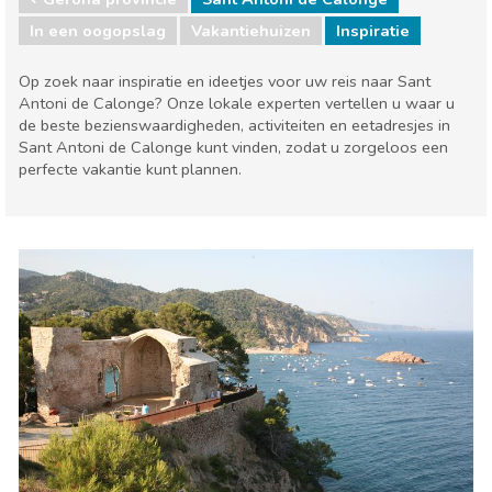
In een oogopslag
Vakantiehuizen
Inspiratie
Op zoek naar inspiratie en ideetjes voor uw reis naar Sant
Antoni de Calonge? Onze lokale experten vertellen u waar u
de beste bezienswaardigheden, activiteiten en eetadresjes in
Sant Antoni de Calonge kunt vinden, zodat u zorgeloos een
perfecte vakantie kunt plannen.
Catalonië
Gerona provincie
Eten & Restaurants
Kind & Familie
Lokale evenementen
Museum & Kunst
Natuur & buitenactiviteiten
Sport & avontuur
Stranden
Waar verblijven