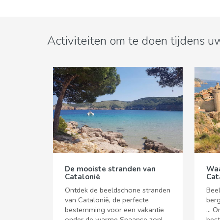
Activiteiten om te doen tijdens uw
De mooiste stranden van
Waar
Catalonië
Cat
Ontdek de beeldschone stranden
Bee
van Catalonië, de perfecte
berg
bestemming voor een vakantie
... 
onder de warme Spaanse zon!
bes