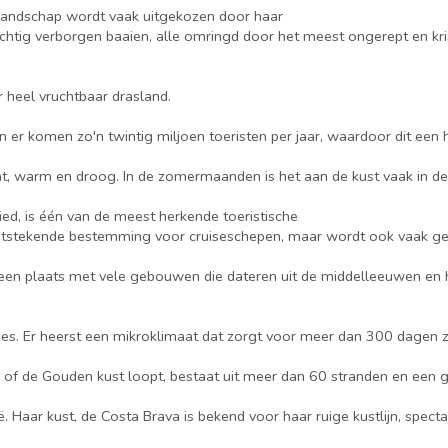
tlandschap wordt vaak uitgekozen door haar
otsachtig verborgen baaien, alle omringd door het meest ongerept en k
r heel vruchtbaar drasland.
r komen zo'n twintig miljoen toeristen per jaar, waardoor dit een he
at, warm en droog. In de zomermaanden is het aan de kust vaak in d
ed, is één van de meest herkende toeristische
itstekende bestemming voor cruiseschepen, maar wordt ook vaak geko
 is een plaats met vele gebouwen die dateren uit de middelleeuwen e
tges. Er heerst een mikroklimaat dat zorgt voor meer dan 300 dagen zo
 of de Gouden kust loopt, bestaat uit meer dan 60 stranden en een g
. Haar kust, de Costa Brava is bekend voor haar ruige kustlijn, spect