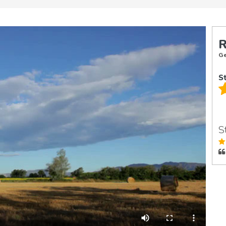
R
Ge
S
S