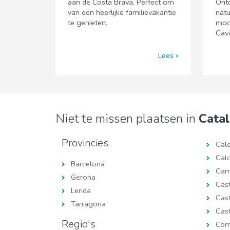
aan de Costa Brava. Perfect om
Ontd
van een heerlijke familievakantie
natu
te genieten.
mooi
Cav
Lees
Niet te missen plaatsen in
Catal
Provincies
Cale
Cal
Barcelona
Cam
Gerona
Cast
Lerida
Cas
Tarragona
Cast
Regio's
Com