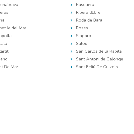
uriabrava
Rasquera
eras
Ribera dEbre
ona
Roda de Bara
etlla del Mar
Roses
mpolla
S'agaró
cala
Salou
artit
San Carlos de la Rapita
ranc
Sant Antoni de Calonge
et De Mar
Sant Feliú De Guixols