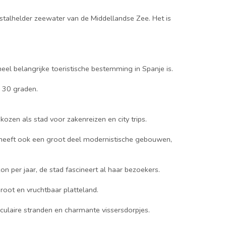
ristalhelder zeewater van de Middellandse Zee. Het is
el belangrijke toeristische bestemming in Spanje is.
e 30 graden.
zen als stad voor zakenreizen en city trips.
n heeft ook een groot deel modernistische gebouwen,
n per jaar, de stad fascineert al haar bezoekers.
root en vruchtbaar platteland.
aculaire stranden en charmante vissersdorpjes.