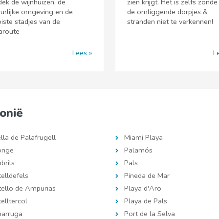
ek de wijnhuizen, de
zien krijgt. Het is zelfs zond
urlijke omgeving en de
de omliggende dorpjes &
ste stadjes van de
stranden niet te verkennen!
aroute
Lees
L
onië
lla de Palafrugell
Miami Playa
onge
Palamós
brils
Pals
elldefels
Pineda de Mar
tello de Ampurias
Playa d'Aro
elltercol
Playa de Pals
arruga
Port de la Selva