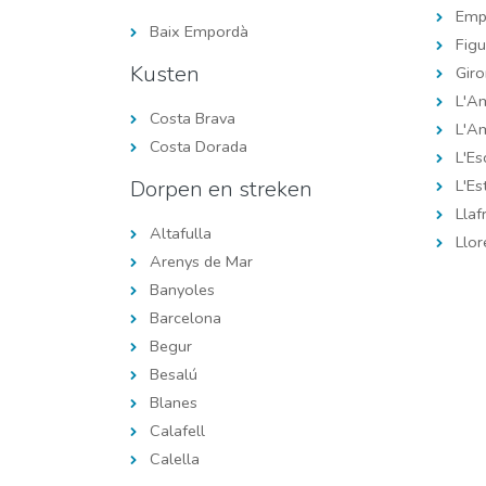
Emp
Baix Empordà
Figu
Kusten
Gir
L'Am
Costa Brava
L'A
Costa Dorada
L'Es
Dorpen en streken
L'Est
Llaf
Altafulla
Llor
Arenys de Mar
Banyoles
Barcelona
Begur
Besalú
Blanes
Calafell
Calella