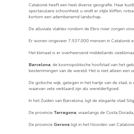
Catalonië heeft een heel diverse geografie. Haar kus
spectaculaire schoonheid; u vindt er stijle kliffen, r
kortom een adembenemd landschap.
De alluviale vlaktes rondom de Ebro rivier zorgen voo
Er wonen ongeveer 7,537,000 mensen in Catalonië en e
Het klimaat is er overheersend middellands-zeeklima
Barcelona
, de kosmopolitische hoofstad van het gebi
bestemmingen van de wereld. Het is niet alleen een u
De gotische wijk, gelegen in het hartje van de stad,
waarvan vele verklaard zijn als werelderfgoed.
In het Zuiden van Barcelona, ligt de elegante stad Si
De provincie
Tarragona
, waarlangs de Costa Dorada,
De provincie
Gerona
ligt in het Noorden van Catalonië