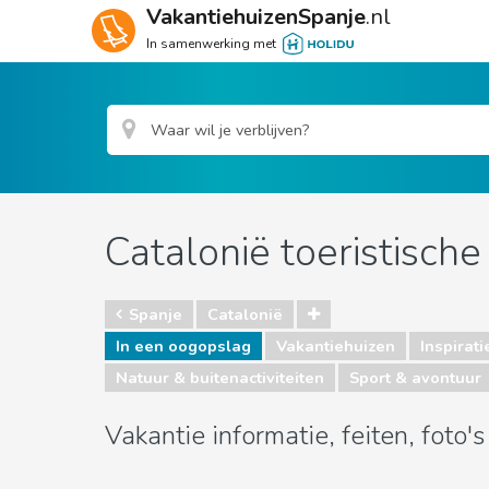
VakantiehuizenSpanje
.nl
In samenwerking met
Catalonië toeristische
Spanje
Catalonië
In een oogopslag
Vakantiehuizen
Inspirati
Natuur & buitenactiviteiten
Sport & avontuur
Vakantie informatie, feiten, foto'