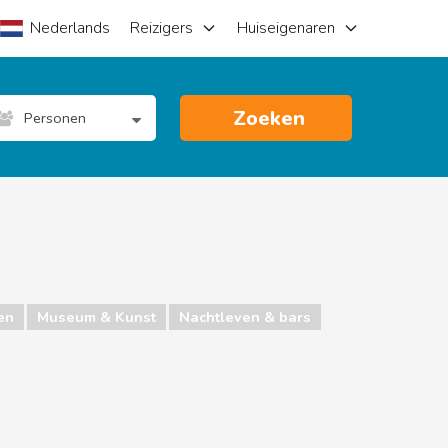
Nederlands
Reizigers
Huiseigenaren
Zoeken
Personen
en
Museum & Kunst
Nachtleven & bars