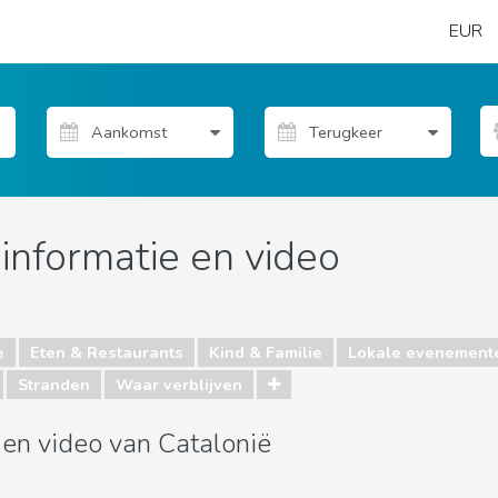
EUR
 informatie en video
e
Eten & Restaurants
Kind & Familie
Lokale evenement
Stranden
Waar verblijven
s en video van Catalonië