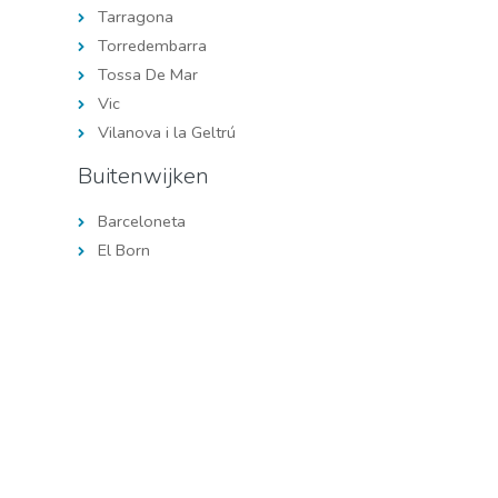
Tarragona
Torredembarra
Tossa De Mar
Vic
Vilanova i la Geltrú
Buitenwijken
Barceloneta
El Born