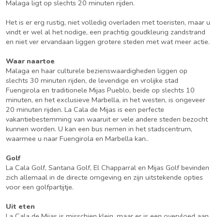
Malaga ligt op slechts 20 minuten rijden.
Het is er erg rustig, niet volledig overladen met toeristen, maar u
vindt er wel al het nodige, een prachtig goudkleurig zandstrand
en niet ver ervandaan liggen grotere steden met wat meer actie.
Waar naartoe
Malaga en haar culturele bezienswaardigheden liggen op
slechts 30 minuten rijden, de levendige en vrolijke stad
Fuengirola en traditionele Mijas Pueblo, beide op slechts 10
minuten, en het exclusieve Marbella, in het westen, is ongeveer
20 minuten rijden. La Cala de Mijas is een perfecte
vakantiebestemming van waaruit er vele andere steden bezocht
kunnen worden. U kan een bus nemen in het stadscentrum,
waarmee u naar Fuengirola en Marbella kan..
Golf
La Cala Golf, Santana Golf, El Chapparral en Mijas Golf bevinden
zich allemaal in de directe omgeving en zijn uitstekende opties
voor een golfpartijtje.
Uit eten
La Cala de Mijas is misschien klein, maar er is een overvloed aan