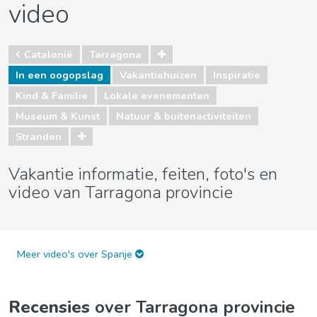
video
Catalonië
Tarragona
In een oogopslag
Vakantiehuizen
Inspiratie
Kind & Familie
Lokale evenementen
Museum & Kunst
Natuur & buitenactiviteiten
Stranden
Vakantie informatie, feiten, foto's en
video van Tarragona provincie
Meer video's over Spanje
Recensies
over Tarragona provincie