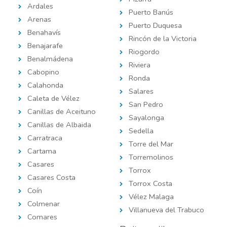
Ardales
Puerto Banús
Arenas
Puerto Duquesa
Benahavís
Rincón de la Victoria
Benajarafe
Riogordo
Benalmádena
Riviera
Cabopino
Ronda
Calahonda
Salares
Caleta de Vélez
San Pedro
Canillas de Aceituno
Sayalonga
Canillas de Albaida
Sedella
Carratraca
Torre del Mar
Cartama
Torremolinos
Casares
Torrox
Casares Costa
Torrox Costa
Coín
Vélez Malaga
Colmenar
Villanueva del Trabuco
Comares