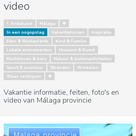
video
Andalusië
Málaga
In een oogopslag
Vakantiehuizen
Inspiratie
Eten & Restaurants
Kind & Familie
Lokale evenementen
Museum & Kunst
Nachtleven & bars
Natuur & buitenactiviteiten
Sport & avontuur
Stranden
Winkelen
Waar verblijven
Vakantie informatie, feiten, foto's en
video van Málaga provincie