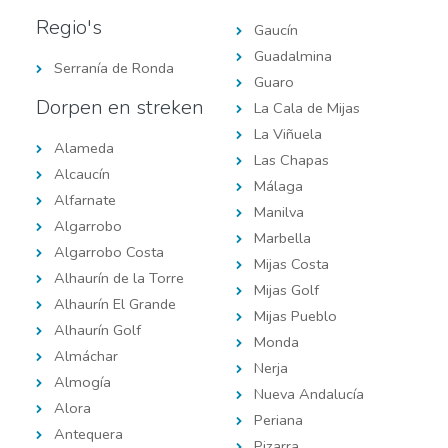
Regio's
Gaucín
Guadalmina
Serranía de Ronda
Guaro
Dorpen en streken
La Cala de Mijas
La Viñuela
Alameda
Las Chapas
Alcaucín
Málaga
Alfarnate
Manilva
Algarrobo
Marbella
Algarrobo Costa
Mijas Costa
Alhaurín de la Torre
Mijas Golf
Alhaurín El Grande
Mijas Pueblo
Alhaurín Golf
Monda
Almáchar
Nerja
Almogía
Nueva Andalucía
Alora
Periana
Antequera
Pizarra