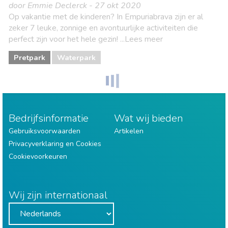
door Emmie Declerck - 27 okt 2020
Op vakantie met de kinderen? In Empuriabrava zijn er al
zeker 7 leuke, zonnige en avontuurlijke activiteiten die
perfect zijn voor het hele gezin! ...Lees meer
Pretpark
Waterpark
Bedrijfsinformatie
Wat wij bieden
Gebruiksvoorwaarden
Artikelen
Privacyverklaring en Cookies
Cookievoorkeuren
Wij zijn internationaal