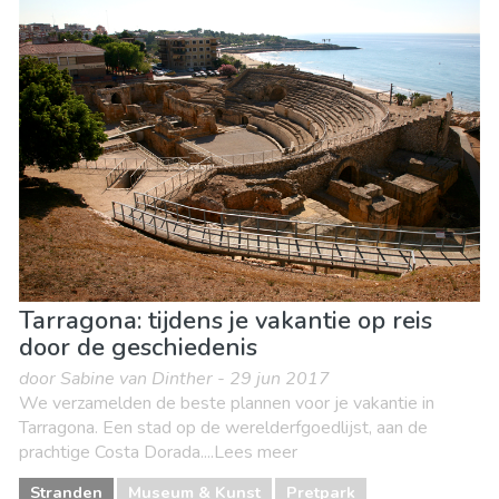
Tarragona: tijdens je vakantie op reis
door de geschiedenis
door Sabine van Dinther - 29 jun 2017
We verzamelden de beste plannen voor je vakantie in
Tarragona. Een stad op de werelderfgoedlijst, aan de
prachtige Costa Dorada....Lees meer
Stranden
Museum & Kunst
Pretpark