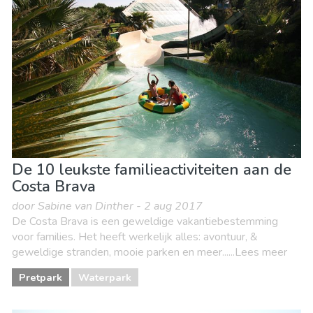
De 10 leukste familieactiviteiten aan de
Costa Brava
door Sabine van Dinther - 2 aug 2017
De Costa Brava is een geweldige vakantiebestemming
voor families. Het heeft werkelijk alles: avontuur, &
geweldige stranden, mooie parken en meer......Lees meer
Pretpark
Waterpark