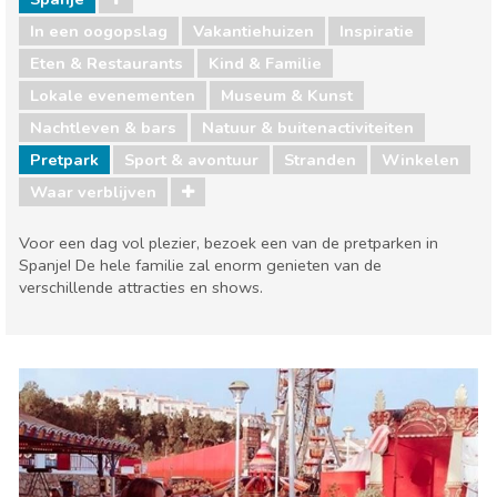
In een oogopslag
Vakantiehuizen
Inspiratie
Eten & Restaurants
Kind & Familie
Lokale evenementen
Museum & Kunst
Nachtleven & bars
Natuur & buitenactiviteiten
Pretpark
Sport & avontuur
Stranden
Winkelen
Waar verblijven
Voor een dag vol plezier, bezoek een van de pretparken in
Spanje! De hele familie zal enorm genieten van de
verschillende attracties en shows.
Spanje
Eten & Restaurants
Kind & Familie
Lokale evenementen
Museum & Kunst
Nachtleven & bars
Natuur & buitenactiviteiten
Sport & avontuur
Stranden
Winkelen